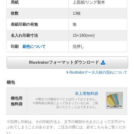
用紙
上質紙/リング製本
枚数
13枚
表紙印刷の有無
無
名入れ印刷寸法
15×180(mm)
印刷
刷色について
箔押し
Illustratorフォーマットダウンロード
Illustratorデータ入稿の流れについて
梱包
卓上用無料袋
梱包用
※弊社での梱包サービスは行っておりません。
※無料袋は商品によって決まっているため、ご指
無料袋
定いただくことはできません。
※箔押し印刷は、その印刷方法上、文字の種類や大きさによって文字がつ
ぶれてしまうことがあります。 ご注文の際には、必ずこちらをご覧くださ
い。