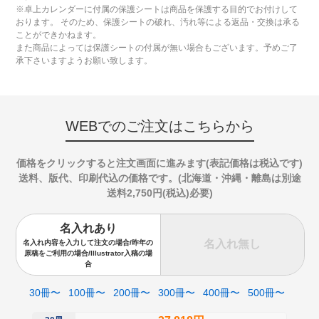
※卓上カレンダーに付属の保護シートは商品を保護する目的でお付けして
おります。 そのため、保護シートの破れ、汚れ等による返品・交換は承る
ことができかねます。
また商品によっては保護シートの付属が無い場合もございます。予めご了
承下さいますようお願い致します。
WEBでのご注文はこちらから
価格をクリックすると注文画面に進みます(表記価格は税込です)
送料、版代、印刷代込の価格です。(北海道・沖縄・離島は別途
送料2,750円(税込)必要)
名入れあり
名入れ無し
名入れ内容を入力して注文の場合/昨年の
原稿をご利用の場合/Illustrator入稿の場
合
30冊〜
100冊〜
200冊〜
300冊〜
400冊〜
500冊〜