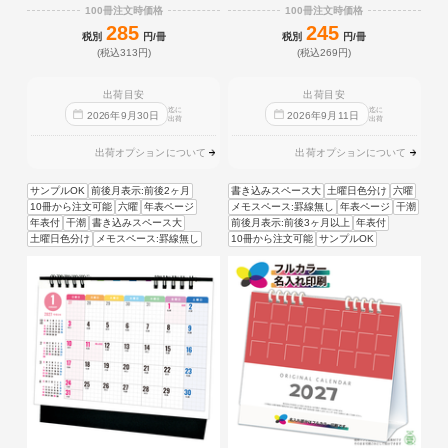
100冊注文時価格
100冊注文時価格
285
245
税別
円/冊
税別
円/冊
(税込313円)
(税込269円)
出荷目安
出荷目安
迄に
迄に
2026
年
9
月
30
日
2026
年
9
月
11
日
出荷
出荷
出荷オプションについて
出荷オプションについて
サンプルOK
前後月表示:前後2ヶ月
書き込みスペース大
土曜日色分け
六曜
10冊から注文可能
六曜
年表ページ
メモスペース:罫線無し
年表ページ
干潮
年表付
干潮
書き込みスペース大
前後月表示:前後3ヶ月以上
年表付
土曜日色分け
メモスペース:罫線無し
10冊から注文可能
サンプルOK