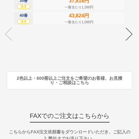
37,818円
30冊
50
注文
注
一冊当たり1,260円
43,824円
40冊
60
注文
注
一冊当たり1,095円
70
注
80
注
90
注
2色以上・600冊以上ご注文をご希望のお客様、お見積
り・ご相談はこちら
FAXでのご注文はこちらから
こちらからFAX注文依頼書をダウンロードいただき、ご記入の
上 弊社までお送り下さい。