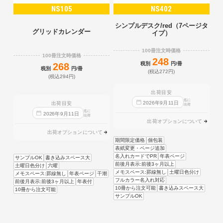
NS105
NS402
シンプルデスク/red（7ページタ
グリッドカレンダー
イプ）
100冊注文時価格
100冊注文時価格
248
税別
円/冊
268
税別
円/冊
(税込272円)
(税込294円)
出荷目安
迄に
2026
年
9
月
11
日
出荷目安
出荷
迄に
2026
年
9
月
11
日
出荷
出荷オプションについて
出荷オプションについて
期間限定価格
個包装
表紙変更・ページ追加
名入れカードでPR
年表ページ
サンプルOK
書き込みスペース大
前後月表示:前後3ヶ月以上
土曜日色分け
六曜
メモスペース:罫線無し
土曜日色分け
メモスペース:罫線無し
年表ページ
干潮
フルカラー名入れ対応
前後月表示:前後3ヶ月以上
年表付
10冊から注文可能
書き込みスペース大
10冊から注文可能
サンプルOK