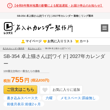
【令和8年熊本地震の影響による配送遅延・お届け停止のお知らせ】
SB-354 卓上猫さんぽ[ワイド]｜2027年カレンダー 動物｜リング製本
マイページ
お気に入りリスト
カート
名入れカレンダー製作所
卓上カレンダー
SB-354 卓上猫さんぽ[ワイド]
SB-354 卓上猫さんぽ[ワイド] 2027年カレンダ
ー
100冊注文時の一冊当たりの価格
755
円
(税込830円)
税別
ご注文はこちら
お気に入りに追加
書き込みスペース大
六曜
メモスペース:罫線無し
前後月表示:前後2ヶ月