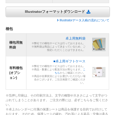
Illustratorフォーマットダウンロード
Illustratorデータ入稿の流れについて
梱包
卓上用無料袋
梱包用無
※弊社での梱包サービスは行っておりません。
※無料袋は商品によって決まっているため、ご
料袋
指定いただくことはできません。
■卓上用ギフトケース
※弊社での梱包サービスは行っておりません。
有料梱包
※商品・数量により配送方法が異なります。
こ
(オプシ
ちら
からご確認ください。
※商品や在庫状況によりお選びいただけない場
ョン)
合がございます。ご注文画面でご確認くださ
い。
※箔押し印刷は、その印刷方法上、文字の種類や大きさによって文字がつ
ぶれてしまうことがあります。 ご注文の際には、必ずこちらをご覧くださ
い。
※卓上カレンダーに付属の保護シートは商品を保護する目的でお付けして
おります。 そのため、保護シートの破れ、汚れ等による返品・交換は承る