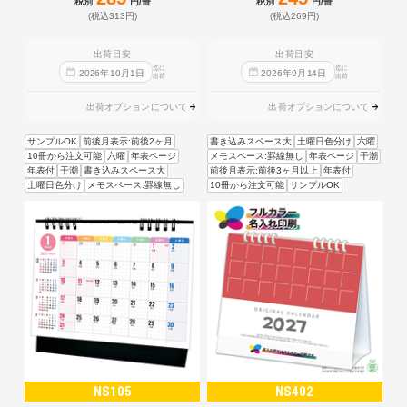
税別
円/冊
税別
円/冊
(税込313円)
(税込269円)
出荷目安
出荷目安
迄に
迄に
2026
年
10
月
1
日
2026
年
9
月
14
日
出荷
出荷
出荷オプションについて
出荷オプションについて
サンプルOK
前後月表示:前後2ヶ月
書き込みスペース大
土曜日色分け
六曜
10冊から注文可能
六曜
年表ページ
メモスペース:罫線無し
年表ページ
干潮
年表付
干潮
書き込みスペース大
前後月表示:前後3ヶ月以上
年表付
土曜日色分け
メモスペース:罫線無し
10冊から注文可能
サンプルOK
NS105
NS402