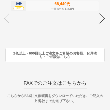
66,440円
40冊
60
注文
注
一冊当たり1,661円
70
注
80
注
90
注
2色以上・600冊以上ご注文をご希望のお客様、お見積
り・ご相談はこちら
FAXでのご注文はこちらから
こちらからFAX注文依頼書をダウンロードいただき、ご記入の
上 弊社までお送り下さい。