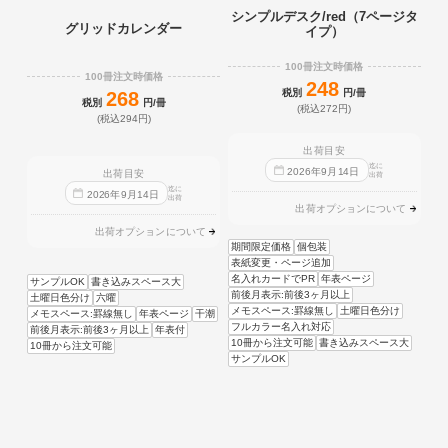
シンプルデスク/red（7ページタ
グリッドカレンダー
イプ）
100冊注文時価格
100冊注文時価格
248
税別
円/冊
268
税別
円/冊
(税込272円)
(税込294円)
出荷目安
迄に
2026
年
9
月
14
日
出荷目安
出荷
迄に
2026
年
9
月
14
日
出荷
出荷オプションについて
出荷オプションについて
期間限定価格
個包装
表紙変更・ページ追加
名入れカードでPR
年表ページ
サンプルOK
書き込みスペース大
前後月表示:前後3ヶ月以上
土曜日色分け
六曜
メモスペース:罫線無し
土曜日色分け
メモスペース:罫線無し
年表ページ
干潮
フルカラー名入れ対応
前後月表示:前後3ヶ月以上
年表付
10冊から注文可能
書き込みスペース大
10冊から注文可能
サンプルOK