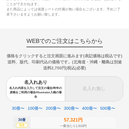
ことができかねます。
また商品によっては保護シートの付属が無い場合もございます。予めご了
承下さいますようお願い致します。
WEBでのご注文はこちらから
価格をクリックすると注文画面に進みます(表記価格は税込です)
送料、版代、印刷代込の価格です。(北海道・沖縄・離島は別途
送料2,750円(税込)必要)
名入れあり
名入れ無し
名入れ内容を入力して注文の場合/昨年の
原稿をご利用の場合/Illustrator入稿の場
合
30冊〜
100冊〜
200冊〜
300冊〜
400冊〜
500冊〜
57,321円
30冊
50
注文
注
一冊当たり1,910円