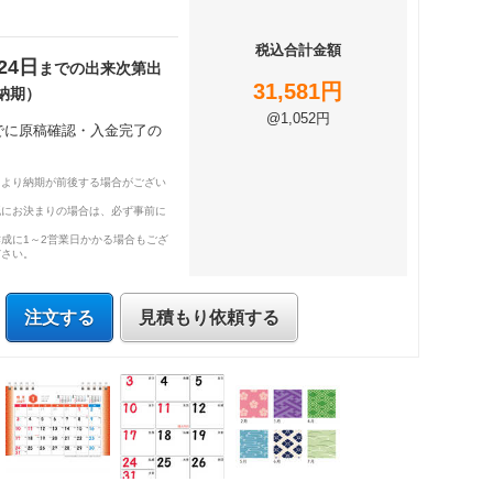
税込合計金額
24日
までの出来次第出
31,581円
納期）
@1,052円
までに原稿確認・入金完了の
により納期が前後する場合がござい
既にお決まりの場合は、必ず事前に
成に1～2営業日かかる場合もござ
ださい。
注文する
見積もり依頼する