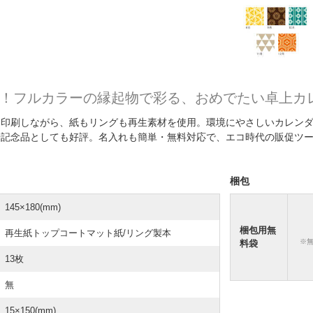
！フルカラーの縁起物で彩る、おめでたい卓上カ
に印刷しながら、紙もリングも再生素材を使用。環境にやさしいカレン
や記念品としても好評。名入れも簡単・無料対応で、エコ時代の販促ツ
梱包
145×180(mm)
梱包用無
再生紙トップコートマット紙/リング製本
※
料袋
13枚
無
15×150(mm)