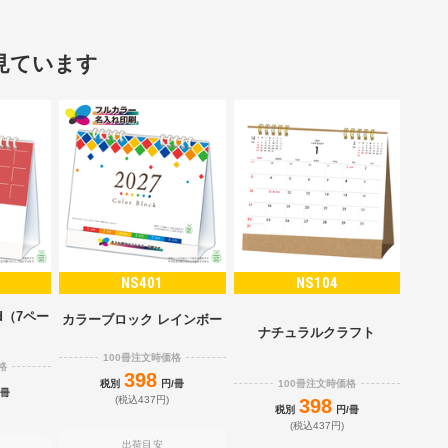
見ています
NS401
NS104
d（7ペー
カラーブロック レインボー
）
ナチュラルクラフト
100冊注文時価格
格
398
100冊注文時価格
税別
円/冊
/冊
(税込437円)
398
税別
円/冊
(税込437円)
出荷目安