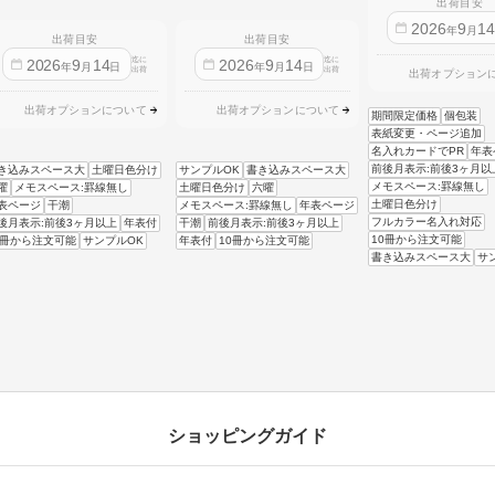
出荷目安
2026
9
1
年
月
出荷目安
出荷目安
迄に
迄に
2026
9
14
2026
9
14
年
月
日
年
月
日
出荷
出荷
出荷オプション
出荷オプションについて
出荷オプションについて
期間限定価格
個包装
表紙変更・ページ追加
名入れカードでPR
年表
前後月表示:前後3ヶ月以
き込みスペース大
土曜日色分け
サンプルOK
書き込みスペース大
メモスペース:罫線無し
曜
メモスペース:罫線無し
土曜日色分け
六曜
土曜日色分け
表ページ
干潮
メモスペース:罫線無し
年表ページ
フルカラー名入れ対応
後月表示:前後3ヶ月以上
年表付
干潮
前後月表示:前後3ヶ月以上
10冊から注文可能
0冊から注文可能
サンプルOK
年表付
10冊から注文可能
書き込みスペース大
サ
ショッピングガイド