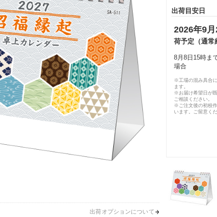
出荷目安日
2026年9月
荷予定（通常
8月8日15時
場合
※工場の混み具合
ます。
※お届け希望日が
ご相談ください。
※ご注文後の初校作
います。ご留意く
出荷オプションについて