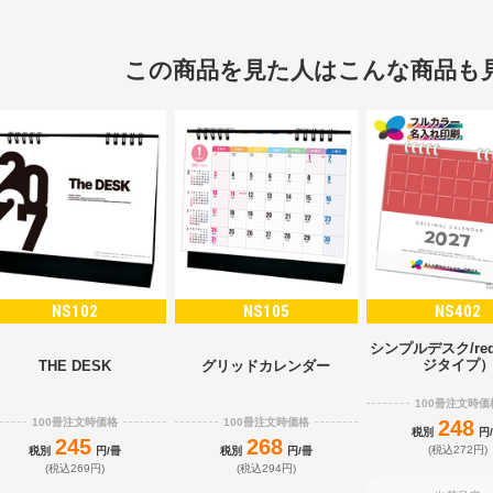
この商品を見た人はこんな商品も
NS102
NS105
NS402
シンプルデスク/re
ジタイプ
THE DESK
グリッドカレンダー
100冊注文時価
100冊注文時価格
100冊注文時価格
248
税別
円
245
268
(税込272円)
税別
円/冊
税別
円/冊
(税込269円)
(税込294円)