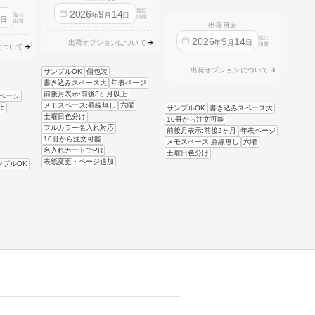
迄に
2026
9
14
年
月
日
迄に
4
出荷
日
出荷
出荷目安
迄に
2026
9
14
年
月
日
出荷オプションについて
出荷
について
出荷オプションについて
サンプルOK
個包装
書き込みスペース大
年表ページ
前後月表示:前後3ヶ月以上
ページ
メモスペース:罫線無し
六曜
上
サンプルOK
書き込みスペース大
土曜日色分け
10冊から注文可能
フルカラー名入れ対応
前後月表示:前後2ヶ月
年表ページ
10冊から注文可能
メモスペース:罫線無し
六曜
名入れカードでPR
土曜日色分け
表紙変更・ページ追加
ンプルOK