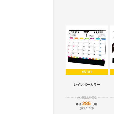
NS101
レインボーカラー
100冊注文時価格
285
税別
円/冊
(税込313円)