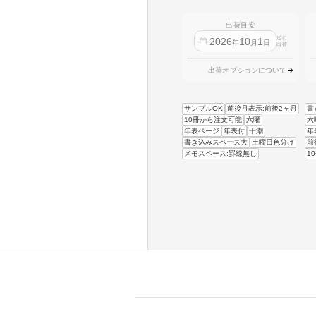
出荷目安
迄に
2026
10
1
年
月
日
出荷
出荷オプションについて
サンプルOK
前後月表示:前後2ヶ月
書
10冊から注文可能
六曜
六
年表ページ
年表付
干潮
年
書き込みスペース大
土曜日色分け
前
メモスペース:罫線無し
1