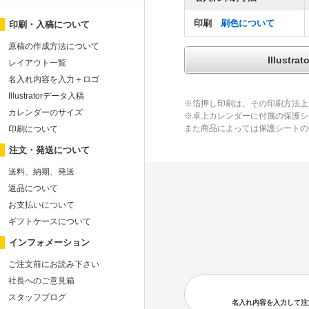
印刷
刷色について
印刷・入稿について
原稿の作成方法について
Illus
レイアウト一覧
名入れ内容を入力＋ロゴ
Illustratorデータ入稿
※箔押し印刷は、その印刷方法上
カレンダーのサイズ
※卓上カレンダーに付属の保護シ
また商品によっては保護シートの
印刷について
注文・発送について
送料、納期、発送
返品について
お支払いについて
ギフトケースについて
インフォメーション
ご注文前にお読み下さい
社長へのご意見箱
スタッフブログ
名入れ内容を入力して注文の