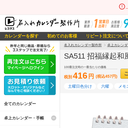
カレンダーを探す
初めてのお客様
リピート注文につい
名入れカレンダー製作所
卓上カレンダ
SA511 招福縁起
100冊注文時の一冊当たりの価格
416
円
(税込457円)
税別
土曜日色分け
六曜
メモ
全てのカレンダー
卓上カレンダー・手帳