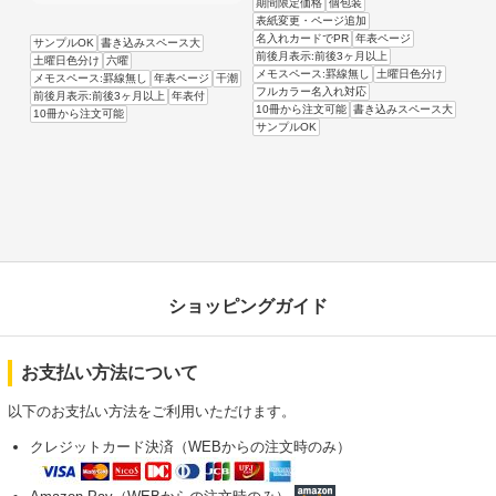
期間限定価格
個包装
表紙変更・ページ追加
名入れカードでPR
年表ページ
サンプルOK
書き込みスペース大
前後月表示:前後3ヶ月以上
土曜日色分け
六曜
メモスペース:罫線無し
土曜日色分け
メモスペース:罫線無し
年表ページ
干潮
フルカラー名入れ対応
前後月表示:前後3ヶ月以上
年表付
10冊から注文可能
書き込みスペース大
10冊から注文可能
サンプルOK
ショッピングガイド
お支払い方法について
以下のお支払い方法をご利用いただけます。
クレジットカード決済（WEBからの注文時のみ）