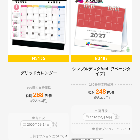
NS105
NS402
シンプルデスク/red（7ページタ
グリッドカレンダー
イプ）
100冊注文時価格
100冊注文時価格
248
税別
円/冊
268
税別
円/冊
(税込272円)
(税込294円)
出荷目安
迄に
2026
年
9
月
14
日
出荷目安
出荷
迄に
2026
年
9
月
14
日
出荷
出荷オプションについて
出荷オプションについて