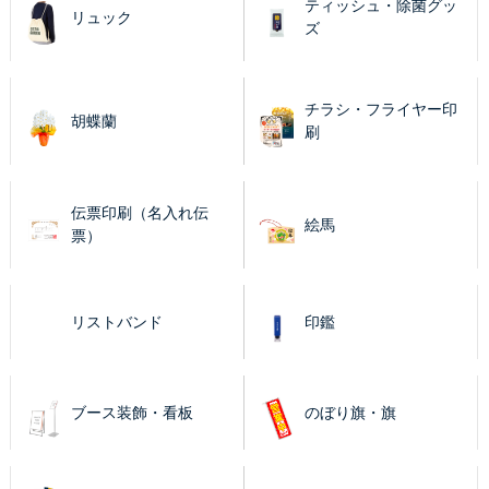
ティッシュ・除菌グッ
リュック
ズ
チラシ・フライヤー印
胡蝶蘭
刷
伝票印刷（名入れ伝
絵馬
票）
リストバンド
印鑑
ブース装飾・看板
のぼり旗・旗