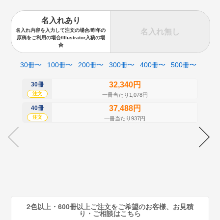
名入れあり
名入れ無し
名入れ内容を入力して注文の場合/昨年の
原稿をご利用の場合/Illustrator入稿の場
合
30冊〜
100冊〜
200冊〜
300冊〜
400冊〜
500冊〜
32,340円
30冊
50
注文
注
一冊当たり1,078円
37,488円
40冊
60
注文
注
一冊当たり937円
70
注
80
注
90
注
2色以上・600冊以上ご注文をご希望のお客様、お見積
り・ご相談はこちら