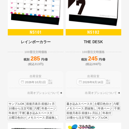
NS101
NS102
レインボーカラー
THE DESK
100冊注文時価格
100冊注文時価格
285
245
税別
円/冊
税別
円/冊
(税込313円)
(税込269円)
出荷目安
出荷目安
迄に
迄に
2026
年
10
月
1
日
2026
年
9
月
14
日
出荷
出荷
出荷オプションについて
出荷オプションについて
サンプルOK
前後月表示:前後2ヶ月
書き込みスペース大
土曜日色分け
六曜
10冊から注文可能
六曜
年表ページ
メモスペース:罫線無し
年表ページ
干潮
年表付
干潮
書き込みスペース大
前後月表示:前後3ヶ月以上
年表付
土曜日色分け
メモスペース:罫線無し
10冊から注文可能
サンプルOK