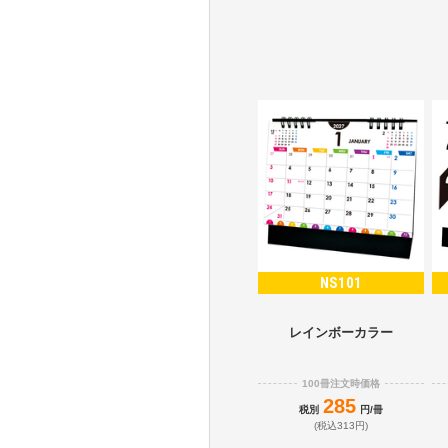
NS101
レインボーカラー
100冊注文時価格
285
税別
円/冊
(税込313円)