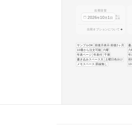
出荷目安
迄に
2026
10
1
年
月
日
出荷
出荷オプションについて
サンプルOK
前後月表示:前後2ヶ月
書
10冊から注文可能
六曜
六
年表ページ
年表付
干潮
年
書き込みスペース大
土曜日色分け
前
メモスペース:罫線無し
1