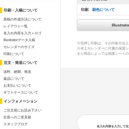
印刷
刷色について
印刷・入稿について
原稿の作成方法について
Illus
レイアウト一覧
名入れ内容を入力＋ロゴ
Illustratorデータ入稿
※箔押し印刷は、その印刷方法上
カレンダーのサイズ
※卓上カレンダーに付属の保護シ
また商品によっては保護シートの
印刷について
注文・発送について
送料、納期、発送
返品について
お支払いについて
ギフトケースについて
インフォメーション
ご注文前にお読み下さい
社長へのご意見箱
スタッフブログ
名入れ内容を入力して注文の