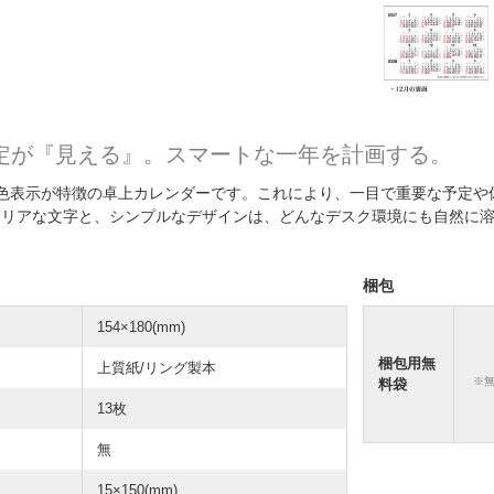
定が『見える』。スマートな一年を計画する。
色表示が特徴の卓上カレンダーです。これにより、一目で重要な予定や
クリアな文字と、シンプルなデザインは、どんなデスク環境にも自然に
梱包
154×180(mm)
梱包用無
上質紙/リング製本
※
料袋
13枚
無
15×150(mm)