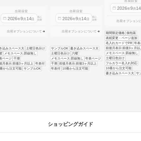
出荷目安
2026
9
1
年
月
出荷目安
出荷目安
迄に
迄に
2026
9
14
2026
9
14
年
月
日
年
月
日
出荷
出荷
出荷オプション
出荷オプションについて
出荷オプションについて
期間限定価格
個包装
表紙変更・ページ追加
名入れカードでPR
年表
前後月表示:前後3ヶ月以
き込みスペース大
土曜日色分け
サンプルOK
書き込みスペース大
メモスペース:罫線無し
曜
メモスペース:罫線無し
土曜日色分け
六曜
土曜日色分け
表ページ
干潮
メモスペース:罫線無し
年表ページ
フルカラー名入れ対応
後月表示:前後3ヶ月以上
年表付
干潮
前後月表示:前後3ヶ月以上
10冊から注文可能
0冊から注文可能
サンプルOK
年表付
10冊から注文可能
書き込みスペース大
サ
ショッピングガイド