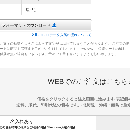
箔押し
tratorフォーマットダウンロード
Illustratorデータ入稿の流れについて
、文字の種類や大きさによって文字がつぶれてしまうことがあります。 ご注文の際
ートは商品を保護する目的でお付けしております。 そのため、保護シートの破れ
付属が無い場合もございます。予めご了承下さいますようお願い致します。
WEBでのご注文はこちら
価格をクリックすると注文画面に進みます(表記価
送料、版代、印刷代込の価格です。(北海道・沖縄・離島は別途送料
名入れあり
場合/昨年の原稿をご利用の場合/Illustrator入稿の場合