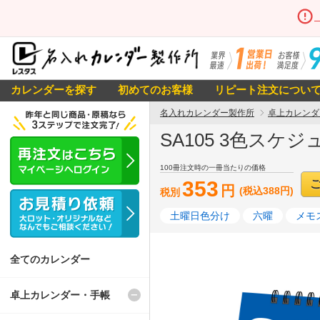
カレンダーを探す
初めてのお客様
リピート注文につい
名入れカレンダー製作所
卓上カレンダ
SA105 3色スケ
100冊注文時の一冊当たりの価格
353
円
(税込388円)
税別
土曜日色分け
六曜
メモ
全てのカレンダー
卓上カレンダー・手帳