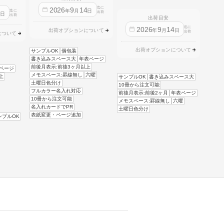
迄に
2026
9
14
年
月
日
迄に
4
出荷
日
出荷
出荷目安
迄に
2026
9
14
年
月
日
出荷オプションについて
出荷
について
出荷オプションについて
サンプルOK
個包装
書き込みスペース大
年表ページ
前後月表示:前後3ヶ月以上
ページ
メモスペース:罫線無し
六曜
上
サンプルOK
書き込みスペース大
土曜日色分け
10冊から注文可能
フルカラー名入れ対応
前後月表示:前後2ヶ月
年表ページ
10冊から注文可能
メモスペース:罫線無し
六曜
名入れカードでPR
土曜日色分け
表紙変更・ページ追加
ンプルOK