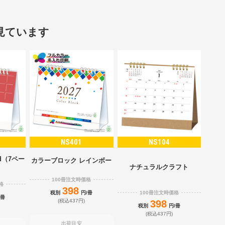
見ています
NS401
NS104
d（7ペー
カラーブロック レインボー
）
ナチュラルクラフト
100冊注文時価格
格
398
100冊注文時価格
税別
円/冊
/冊
(税込437円)
398
税別
円/冊
(税込437円)
出荷目安