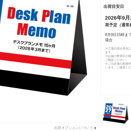
出荷目安日
2026年9月
荷予定（通常
8月9日15時
場合
※工場の混み具合
ます。
※お届け希望日が
ご相談ください。
※ご注文後の初校作
います。ご留意く
出荷オプションについて