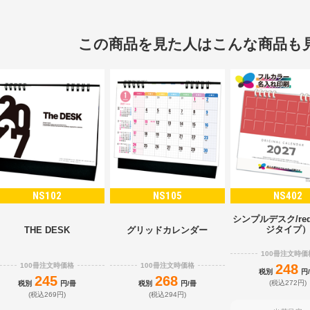
この商品を見た人はこんな商品も
NS102
NS105
NS402
シンプルデスク/re
ジタイプ
THE DESK
グリッドカレンダー
100冊注文時価
100冊注文時価格
100冊注文時価格
248
税別
円
245
268
(税込272円)
税別
円/冊
税別
円/冊
(税込269円)
(税込294円)