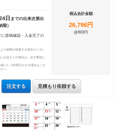
税込合計金額
24日
までの出来次第出
26,796円
納期）
@893円
までに原稿確認・入金完了の
により納期が前後する場合がござい
既にお決まりの場合は、必ず事前に
成に1～2営業日かかる場合もござ
ださい。
注文する
見積もり依頼する