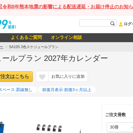
【令和8年熊本地震の影響による配送遅延・お届け停止のお知
ログ
て
よくあるご質問
オンライン相談
ー
SA105 3色スケジュールプラン
ジュールプラン 2027年カレンダー
ご注文はこちら
お気に入りに追加
スペース:罫線無し
前後月表示:前後3ヶ月以上
ご注文冊数