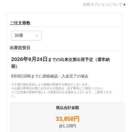
出荷オプションについて
ご注文冊数
出荷目安日
2026年9月24日
までの出来次第出荷予定（通常納
期）
8月9日15時までに原稿確認・入金完了の場合
※工場の混み具合により納期が前後する場合がございます。
※お届け希望日が既にお決まりの場合は、必ず事前にご相談ください。
※ご注文後の初校作成に1～2営業日かかる場合もございます。ご留意くださ
い。
税込合計金額
33,858円
@1,128円