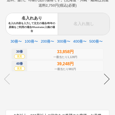
送料2,750円(税込)必要)
名入れあり
名入れ無し
名入れ内容を入力して注文の場合/昨年の
原稿をご利用の場合/Illustrator入稿の場
合
30冊〜
100冊〜
200冊〜
300冊〜
400冊〜
500冊〜
33,858円
30冊
50
注文
注
一冊当たり1,128円
39,248円
40冊
60
注文
注
一冊当たり981円
70
注
80
注
90
注