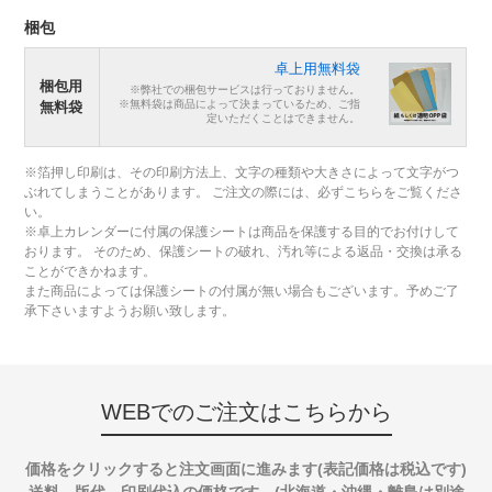
梱包
卓上用無料袋
梱包用
※弊社での梱包サービスは行っておりません。
※無料袋は商品によって決まっているため、ご指
無料袋
定いただくことはできません。
※箔押し印刷は、その印刷方法上、文字の種類や大きさによって文字がつ
ぶれてしまうことがあります。 ご注文の際には、必ずこちらをご覧くださ
い。
※卓上カレンダーに付属の保護シートは商品を保護する目的でお付けして
おります。 そのため、保護シートの破れ、汚れ等による返品・交換は承る
ことができかねます。
また商品によっては保護シートの付属が無い場合もございます。予めご了
承下さいますようお願い致します。
WEBでのご注文はこちらから
価格をクリックすると注文画面に進みます(表記価格は税込です)
送料、版代、印刷代込の価格です。(北海道・沖縄・離島は別途