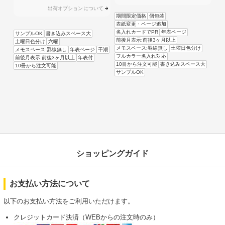
出荷オプションについて
期間限定価格
個包装
表紙変更・ページ追加
名入れカードでPR
年表ページ
サンプルOK
書き込みスペース大
前後月表示:前後3ヶ月以上
土曜日色分け
六曜
メモスペース:罫線無し
土曜日色分け
メモスペース:罫線無し
年表ページ
干潮
フルカラー名入れ対応
前後月表示:前後3ヶ月以上
年表付
10冊から注文可能
書き込みスペース大
10冊から注文可能
サンプルOK
ショッピングガイド
お支払い方法について
以下のお支払い方法をご利用いただけます。
クレジットカード決済（WEBからの注文時のみ）