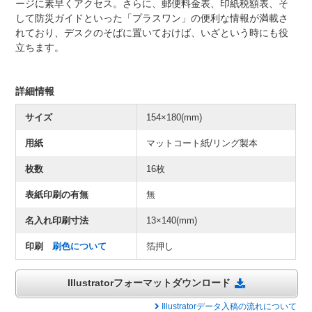
ージに素早くアクセス。さらに、郵便料金表、印紙税額表、そ
して防災ガイドといった「プラスワン」の便利な情報が満載さ
れており、デスクのそばに置いておけば、いざという時にも役
立ちます。
詳細情報
サイズ
154×180(mm)
用紙
マットコート紙/リング製本
枚数
16枚
表紙印刷の有無
無
名入れ印刷寸法
13×140(mm)
印刷
刷色について
箔押し
Illustratorフォーマットダウンロード
Illustratorデータ入稿の流れについて