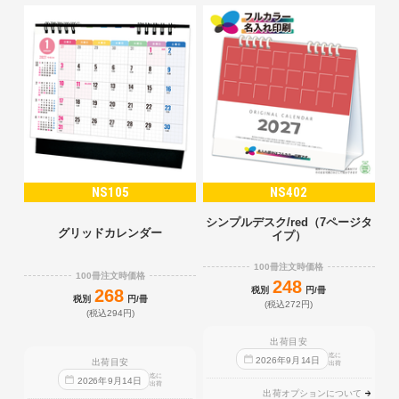
NS105
NS402
シンプルデスク/red（7ページタ
グリッドカレンダー
イプ）
100冊注文時価格
100冊注文時価格
248
税別
円/冊
268
税別
円/冊
(税込272円)
(税込294円)
出荷目安
迄に
2026
年
9
月
14
日
出荷目安
出荷
迄に
2026
年
9
月
14
日
出荷
出荷オプションについて