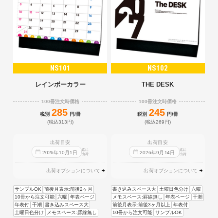
NS101
NS102
レインボーカラー
THE DESK
100冊注文時価格
100冊注文時価格
285
245
税別
円/冊
税別
円/冊
(税込313円)
(税込269円)
出荷目安
出荷目安
迄に
迄に
2026
年
10
月
1
日
2026
年
9
月
14
日
出荷
出荷
出荷オプションについて
出荷オプションについて
サンプルOK
前後月表示:前後2ヶ月
書き込みスペース大
土曜日色分け
六曜
10冊から注文可能
六曜
年表ページ
メモスペース:罫線無し
年表ページ
干潮
年表付
干潮
書き込みスペース大
前後月表示:前後3ヶ月以上
年表付
土曜日色分け
メモスペース:罫線無し
10冊から注文可能
サンプルOK