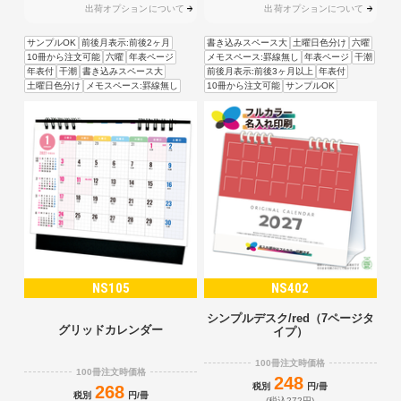
出荷オプションについて
出荷オプションについて
サンプルOK
前後月表示:前後2ヶ月
書き込みスペース大
土曜日色分け
六曜
10冊から注文可能
六曜
年表ページ
メモスペース:罫線無し
年表ページ
干潮
年表付
干潮
書き込みスペース大
前後月表示:前後3ヶ月以上
年表付
土曜日色分け
メモスペース:罫線無し
10冊から注文可能
サンプルOK
NS105
NS402
シンプルデスク/red（7ページタ
グリッドカレンダー
イプ）
100冊注文時価格
100冊注文時価格
248
税別
円/冊
268
税別
円/冊
(税込272円)