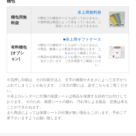
梱包
卓上用無料袋
梱包用無
※弊社での梱包サービスは行っておりません。
※無料袋は商品によって決まっているため、ご
料袋
指定いただくことはできません。
■卓上用ギフトケース
※弊社での梱包サービスは行っておりません。
有料梱包
※商品・数量により配送方法が異なります。
こ
(オプシ
ちら
からご確認ください。
※商品や在庫状況によりお選びいただけない場
ョン)
合がございます。ご注文画面でご確認くださ
い。
※箔押し印刷は、その印刷方法上、文字の種類や大きさによって文字がつ
ぶれてしまうことがあります。 ご注文の際には、必ずこちらをご覧くださ
い。
※卓上カレンダーに付属の保護シートは商品を保護する目的でお付けして
おります。 そのため、保護シートの破れ、汚れ等による返品・交換は承る
ことができかねます。
また商品によっては保護シートの付属が無い場合もございます。予めご了
承下さいますようお願い致します。