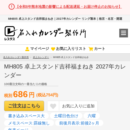
【令和8年熊本地震の影響による配送遅延・お届け停止のお知らせ】
MH805 卓上スタンド吉祥福まねき｜2027年カレンダー リング製本｜格言・名言・開運
マイページ
お気に入りリスト
カート
名入れカレンダー製作所
卓上カレンダー
MH805 卓上スタンド吉祥福まねき
MH805 卓上スタンド吉祥福まねき 2027年カレ
ンダー
100冊注文時の一冊当たりの価格
686
円
(税込754円)
税別
ご注文はこちら
お気に入りに追加
書き込みスペース大
土曜日色分け
六曜
メモスペース:罫線無し
前後月表示:前後2ヶ月
年表ページ