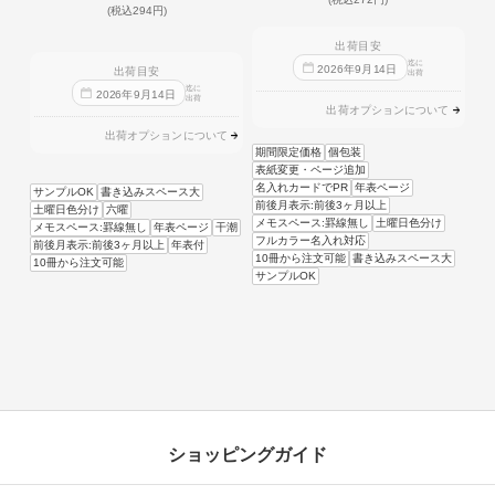
(税込294円)
出荷目安
迄に
2026
年
9
月
14
日
出荷目安
出荷
迄に
2026
年
9
月
14
日
出荷
出荷オプションについて
出荷オプションについて
期間限定価格
個包装
表紙変更・ページ追加
名入れカードでPR
年表ページ
サンプルOK
書き込みスペース大
前後月表示:前後3ヶ月以上
土曜日色分け
六曜
メモスペース:罫線無し
土曜日色分け
メモスペース:罫線無し
年表ページ
干潮
フルカラー名入れ対応
前後月表示:前後3ヶ月以上
年表付
10冊から注文可能
書き込みスペース大
10冊から注文可能
サンプルOK
ショッピングガイド