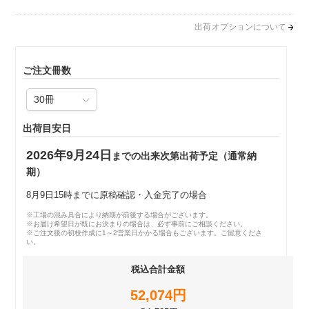
出荷オプションについて
ご注文冊数
出荷目安日
2026年9月24日
までの出来次第出荷予定（通常納
期）
8月9日15時までに原稿確認・入金完了の場合
※工場の混み具合により納期が前後する場合がございます。
※お届け希望日が既にお決まりの場合は、必ず事前にご相談ください。
※ご注文後の初校作成に1～2営業日かかる場合もございます。ご留意くださ
い。
税込合計金額
52,074円