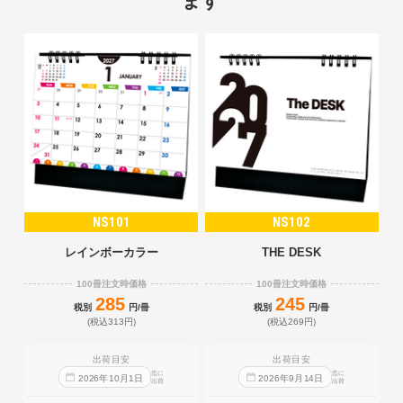
ます
NS101
NS102
レインボーカラー
THE DESK
100冊注文時価格
100冊注文時価格
285
245
税別
円/冊
税別
円/冊
(税込313円)
(税込269円)
出荷目安
出荷目安
迄に
迄に
2026
年
10
月
1
日
2026
年
9
月
14
日
出荷
出荷