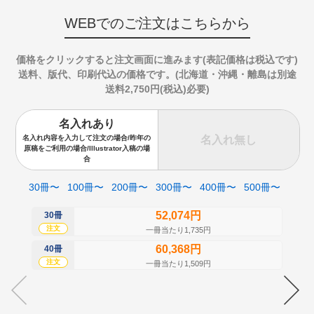
WEBでのご注文はこちらから
価格をクリックすると注文画面に進みます(表記価格は税込です)
送料、版代、印刷代込の価格です。(北海道・沖縄・離島は別途
送料2,750円(税込)必要)
名入れあり
名入れ無し
名入れ内容を入力して注文の場合/昨年の
原稿をご利用の場合/Illustrator入稿の場
合
30冊〜
100冊〜
200冊〜
300冊〜
400冊〜
500冊〜
52,074円
30冊
50
注文
注
一冊当たり1,735円
60,368円
40冊
60
注文
注
一冊当たり1,509円
70
注