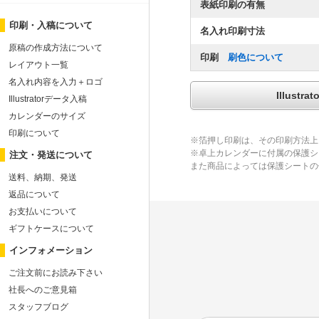
表紙印刷の有無
印刷・入稿について
名入れ印刷寸法
原稿の作成方法について
印刷
刷色について
レイアウト一覧
名入れ内容を入力＋ロゴ
Illus
Illustratorデータ入稿
カレンダーのサイズ
印刷について
※箔押し印刷は、その印刷方法上
※卓上カレンダーに付属の保護シ
注文・発送について
また商品によっては保護シートの
送料、納期、発送
返品について
お支払いについて
ギフトケースについて
インフォメーション
ご注文前にお読み下さい
社長へのご意見箱
スタッフブログ