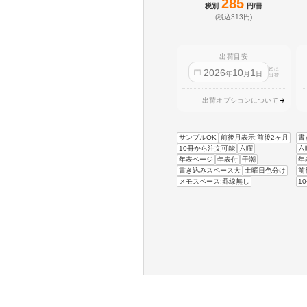
285
税別
円/冊
(税込313円)
出荷目安
迄に
2026
10
1
年
月
日
出荷
出荷オプションについて
サンプルOK
前後月表示:前後2ヶ月
書
10冊から注文可能
六曜
六
年表ページ
年表付
干潮
年
書き込みスペース大
土曜日色分け
前
メモスペース:罫線無し
1