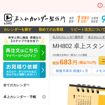
カレンダーを探す
初めてのお客様
リピート注文につい
名入れカレンダー製作所
卓上カレンダ
MH802 卓上スタ
100冊注文時の一冊当たりの価格
683
円
(税込751円)
税別
前後月表示:前後2ヶ月
メモス
全てのカレンダー
卓上カレンダー・手帳