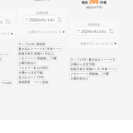
398
税別
円/冊
(税込437円)
出荷目安
迄に
2026
9
14
年
月
日
迄に
4
出荷
日
出荷
出荷目安
迄に
2026
9
14
年
月
日
出荷オプションについて
出荷
について
出荷オプションについて
サンプルOK
個包装
書き込みスペース大
年表ページ
前後月表示:前後3ヶ月以上
ページ
メモスペース:罫線無し
六曜
上
サンプルOK
書き込みスペース大
土曜日色分け
10冊から注文可能
フルカラー名入れ対応
前後月表示:前後2ヶ月
年表ページ
10冊から注文可能
メモスペース:罫線無し
六曜
名入れカードでPR
土曜日色分け
表紙変更・ページ追加
ンプルOK