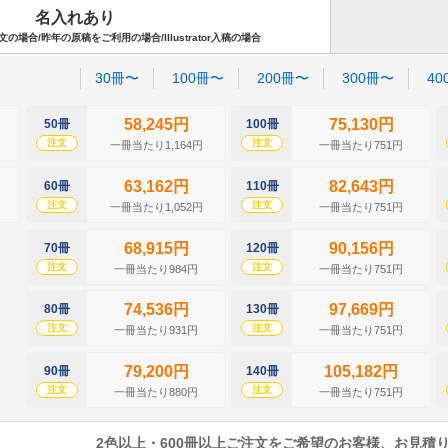
名入れあり
場合/昨年の原稿をご利用の場合/Illustrator入稿の場合
30冊〜
100冊〜
200冊〜
300冊〜
40
58,245円
75,130円
50冊
100冊
注文
注文
一冊当たり1,164円
一冊当たり751円
63,162円
82,643円
60冊
110冊
注文
注文
一冊当たり1,052円
一冊当たり751円
68,915円
90,156円
70冊
120冊
注文
注文
一冊当たり984円
一冊当たり751円
74,536円
97,669円
80冊
130冊
注文
注文
一冊当たり931円
一冊当たり751円
79,200円
105,182円
90冊
140冊
注文
注文
一冊当たり880円
一冊当たり751円
2色以上・600冊以上ご注文をご希望のお客様、お見積