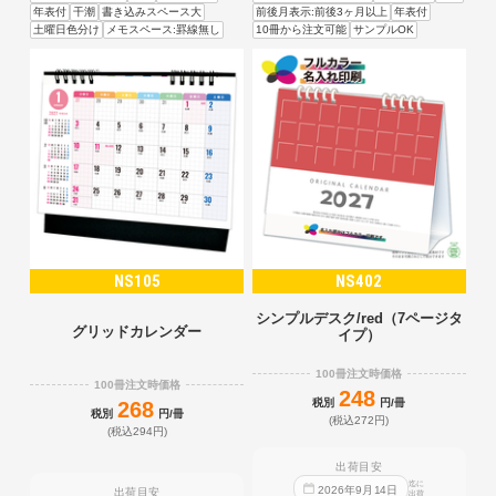
年表付
干潮
書き込みスペース大
前後月表示:前後3ヶ月以上
年表付
土曜日色分け
メモスペース:罫線無し
10冊から注文可能
サンプルOK
NS105
NS402
シンプルデスク/red（7ページタ
グリッドカレンダー
イプ）
100冊注文時価格
100冊注文時価格
248
税別
円/冊
268
税別
円/冊
(税込272円)
(税込294円)
出荷目安
迄に
2026
年
9
月
14
日
出荷目安
出荷