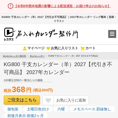
【令和8年熊本地震の影響による配送遅延・お届け停止のお知らせ】
KG800 干支カレンダー（羊）2027【代引き不可商品】｜2027年カレンダー リング製本｜芸術・
イラスト
マイページ
お気に入りリスト
カート
名入れカレンダー製作所
卓上カレンダー
KG800 干支カレンダー（羊）2027【代引き不可商品】
KG800 干支カレンダー（羊）2027【代引き不
可商品】 2027年カレンダー
100冊注文時の一冊当たりの価格
368
円
(税込404円)
税別
ご注文はこちら
お気に入りに追加
個包装
土曜日色分け
六曜
メモスペース:罫線無し
前後月表示:前後2ヶ月