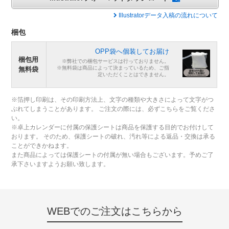
Illustratorデータ入稿の流れについて
梱包
OPP袋へ個装してお届け
梱包用
※弊社での梱包サービスは行っておりません。
※無料袋は商品によって決まっているため、ご指
無料袋
定いただくことはできません。
※箔押し印刷は、その印刷方法上、文字の種類や大きさによって文字がつ
ぶれてしまうことがあります。 ご注文の際には、必ずこちらをご覧くださ
い。
※卓上カレンダーに付属の保護シートは商品を保護する目的でお付けして
おります。 そのため、保護シートの破れ、汚れ等による返品・交換は承る
ことができかねます。
また商品によっては保護シートの付属が無い場合もございます。予めご了
承下さいますようお願い致します。
WEBでのご注文はこちらから