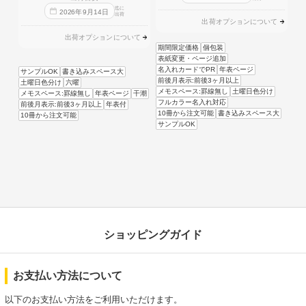
迄に
2026
年
9
月
14
日
出荷
出荷オプションについて
出荷オプションについて
期間限定価格
個包装
表紙変更・ページ追加
名入れカードでPR
年表ページ
サンプルOK
書き込みスペース大
前後月表示:前後3ヶ月以上
土曜日色分け
六曜
メモスペース:罫線無し
土曜日色分け
メモスペース:罫線無し
年表ページ
干潮
フルカラー名入れ対応
前後月表示:前後3ヶ月以上
年表付
10冊から注文可能
書き込みスペース大
10冊から注文可能
サンプルOK
ショッピングガイド
お支払い方法について
以下のお支払い方法をご利用いただけます。