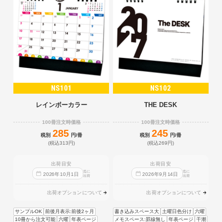
NS101
NS102
レインボーカラー
THE DESK
100冊注文時価格
100冊注文時価格
285
245
税別
円/冊
税別
円/冊
(税込313円)
(税込269円)
出荷目安
出荷目安
迄に
迄に
2026
年
10
月
1
日
2026
年
9
月
14
日
出荷
出荷
出荷オプションについて
出荷オプションについて
サンプルOK
前後月表示:前後2ヶ月
書き込みスペース大
土曜日色分け
六曜
10冊から注文可能
六曜
年表ページ
メモスペース:罫線無し
年表ページ
干潮