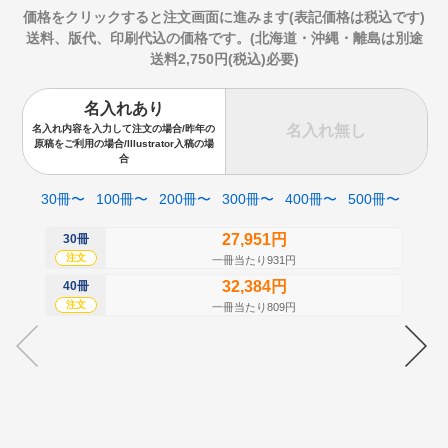
価格をクリックすると注文画面に進みます(表記価格は税込です)
送料、版代、印刷代込の価格です。(北海道・沖縄・離島は別途
送料2,750円(税込)必要)
名入れあり
名入れ無し
名入れ内容を入力して注文の場合/昨年の
原稿をご利用の場合/Illustrator入稿の場
合
30冊〜
100冊〜
200冊〜
300冊〜
400冊〜
500冊〜
27,951円
30冊
50
注文
注
一冊当たり931円
32,384円
40冊
60
注文
注
一冊当たり809円
70
注
80
注
90
注