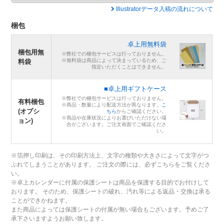
Illustratorデータ入稿の流れについて
梱包
卓上用無料袋
梱包用無
※弊社での梱包サービスは行っておりません。
※無料袋は商品によって決まっているため、ご
料袋
指定いただくことはできません。
■卓上用ギフトケース
※弊社での梱包サービスは行っておりません。
有料梱包
※商品・数量により配送方法が異なります。
こ
(オプシ
ちら
からご確認ください。
※商品や在庫状況によりお選びいただけない場
ョン)
合がございます。ご注文画面でご確認くださ
い。
※箔押し印刷は、その印刷方法上、文字の種類や大きさによって文字がつ
ぶれてしまうことがあります。 ご注文の際には、必ずこちらをご覧くださ
い。
※卓上カレンダーに付属の保護シートは商品を保護する目的でお付けして
おります。 そのため、保護シートの破れ、汚れ等による返品・交換は承る
ことができかねます。
また商品によっては保護シートの付属が無い場合もございます。予めご了
承下さいますようお願い致します。