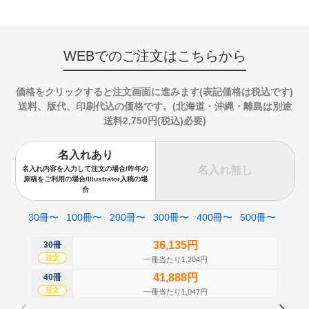
WEBでのご注文はこちらから
価格をクリックすると注文画面に進みます(表記価格は税込です)
送料、版代、印刷代込の価格です。(北海道・沖縄・離島は別途
送料2,750円(税込)必要)
名入れあり
名入れ無し
名入れ内容を入力して注文の場合/昨年の
原稿をご利用の場合/Illustrator入稿の場
合
30冊〜
100冊〜
200冊〜
300冊〜
400冊〜
500冊〜
36,135円
30冊
50
注文
注
一冊当たり1,204円
41,888円
40冊
60
注文
注
一冊当たり1,047円