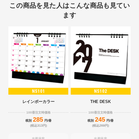
この商品を見た人はこんな商品も見てい
ます
NS101
NS102
レインボーカラー
THE DESK
100冊注文時価格
100冊注文時価格
285
245
税別
円/冊
税別
円/冊
(税込313円)
(税込269円)
出荷目安
出荷目安