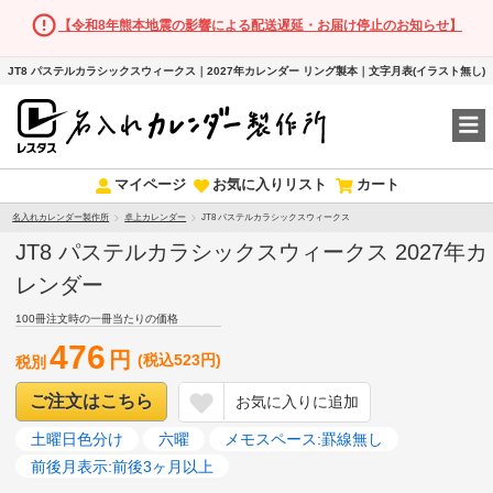
【令和8年熊本地震の影響による配送遅延・お届け停止のお知らせ】
JT8 パステルカラシックスウィークス｜2027年カレンダー リング製本｜文字月表(イラスト無し)
マイページ
お気に入りリスト
カート
名入れカレンダー製作所
卓上カレンダー
JT8 パステルカラシックスウィークス
JT8 パステルカラシックスウィークス 2027年カ
レンダー
100冊注文時の一冊当たりの価格
476
円
(税込523円)
税別
ご注文はこちら
お気に入りに追加
土曜日色分け
六曜
メモスペース:罫線無し
前後月表示:前後3ヶ月以上