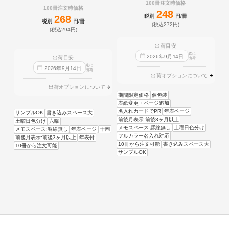
100冊注文時価格
100冊注文時価格
248
税別
円/冊
268
税別
円/冊
(税込272円)
(税込294円)
出荷目安
迄に
2026
年
9
月
14
日
出荷目安
出荷
迄に
2026
年
9
月
14
日
出荷
出荷オプションについて
出荷オプションについて
期間限定価格
個包装
表紙変更・ページ追加
名入れカードでPR
年表ページ
サンプルOK
書き込みスペース大
前後月表示:前後3ヶ月以上
土曜日色分け
六曜
メモスペース:罫線無し
土曜日色分け
メモスペース:罫線無し
年表ページ
干潮
フルカラー名入れ対応
前後月表示:前後3ヶ月以上
年表付
10冊から注文可能
書き込みスペース大
10冊から注文可能
サンプルOK