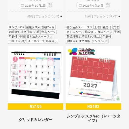
迄に
迄に
2026
年
10
月
1
日
2026
年
9
月
14
日
出荷
出荷
出荷オプションについて
出荷オプションについて
サンプルOK
前後月表示:前後2ヶ月
書き込みスペース大
土曜日色分け
六曜
10冊から注文可能
六曜
年表ページ
メモスペース:罫線無し
年表ページ
干潮
年表付
干潮
書き込みスペース大
前後月表示:前後3ヶ月以上
年表付
土曜日色分け
メモスペース:罫線無し
10冊から注文可能
サンプルOK
NS105
NS402
シンプルデスク/red（7ページタ
グリッドカレンダー
イプ）