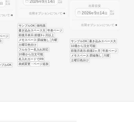
2026
9
14
年
月
日
迄に
4
出荷
日
出荷
出荷目安
迄に
2026
9
14
年
月
日
出荷オプションについて
出荷
について
出荷オプションについて
サンプルOK
個包装
書き込みスペース大
年表ページ
前後月表示:前後3ヶ月以上
ページ
メモスペース:罫線無し
六曜
上
サンプルOK
書き込みスペース大
土曜日色分け
10冊から注文可能
フルカラー名入れ対応
前後月表示:前後2ヶ月
年表ページ
10冊から注文可能
メモスペース:罫線無し
六曜
名入れカードでPR
土曜日色分け
表紙変更・ページ追加
ンプルOK