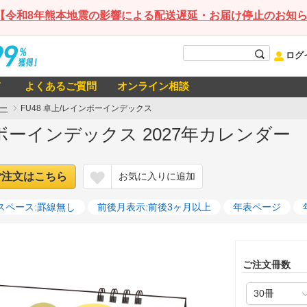
【令和8年熊本地震の影響による配送遅延・お届け停止のお知
ログ
て
よくあるご質問
オンライン相談
ー
FU48 卓上/レインボーインデックス
ンボーインデックス 2027年カレンダー
ご注文はこちら
お気に入りに追加
スペース:罫線無し
前後月表示:前後3ヶ月以上
年表ページ
ご注文冊数