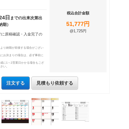
税込合計金額
24日
までの出来次第出
51,777円
納期）
@1,725円
までに原稿確認・入金完了の
により納期が前後する場合がござい
既にお決まりの場合は、必ず事前に
成に1～2営業日かかる場合もござ
ださい。
注文する
見積もり依頼する