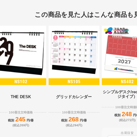
この商品を見た人はこんな商品も
NS102
NS105
NS402
シンプルデスク/re
ジタイプ
THE DESK
グリッドカレンダー
100冊注文時価
100冊注文時価格
100冊注文時価格
248
税別
円
245
268
(税込272円)
税別
円/冊
税別
円/冊
(税込269円)
(税込294円)
出荷目安