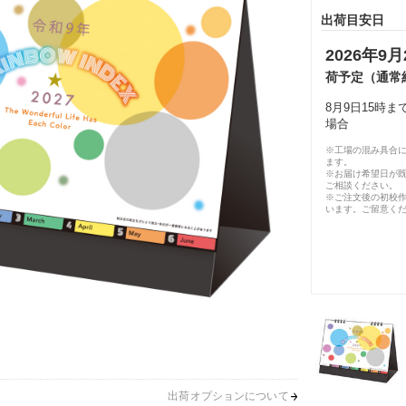
出荷目安日
2026年9月
荷予定（通常
8月9日15時
場合
※工場の混み具合
ます。
※お届け希望日が
ご相談ください。
※ご注文後の初校作
います。ご留意く
出荷オプションについて