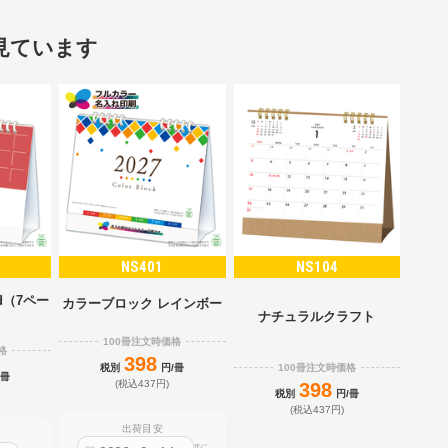
見ています
NS401
NS104
d（7ペー
カラーブロック レインボー
）
ナチュラルクラフト
100冊注文時価格
格
398
100冊注文時価格
税別
円/冊
/冊
(税込437円)
398
税別
円/冊
(税込437円)
出荷目安
迄に