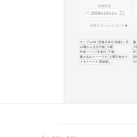
出荷目安
迄に
2026
10
1
年
月
日
出荷
出荷オプションについて
サンプルOK
前後月表示:前後2ヶ月
書
10冊から注文可能
六曜
六
年表ページ
年表付
干潮
年
書き込みスペース大
土曜日色分け
前
メモスペース:罫線無し
1