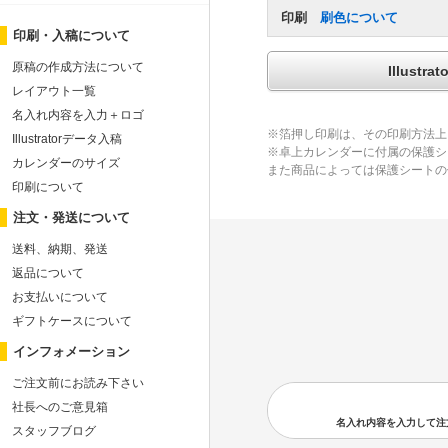
印刷
刷色について
印刷・入稿について
原稿の作成方法について
Illus
レイアウト一覧
名入れ内容を入力＋ロゴ
※箔押し印刷は、その印刷方法上
Illustratorデータ入稿
※卓上カレンダーに付属の保護シ
カレンダーのサイズ
また商品によっては保護シートの
印刷について
注文・発送について
送料、納期、発送
返品について
お支払いについて
ギフトケースについて
インフォメーション
ご注文前にお読み下さい
社長へのご意見箱
名入れ内容を入力して注文の
スタッフブログ