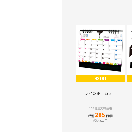
NS101
レインボーカラー
100冊注文時価格
285
税別
円/冊
(税込313円)