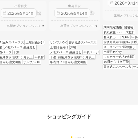
2026
9
1
年
月
出荷目安
出荷目安
迄に
迄に
2026
9
14
2026
9
14
年
月
日
年
月
日
出荷
出荷
出荷オプション
出荷オプションについて
出荷オプションについて
期間限定価格
個包装
表紙変更・ページ追加
名入れカードでPR
年表
前後月表示:前後3ヶ月以
き込みスペース大
土曜日色分け
サンプルOK
書き込みスペース大
メモスペース:罫線無し
曜
メモスペース:罫線無し
土曜日色分け
六曜
土曜日色分け
表ページ
干潮
メモスペース:罫線無し
年表ページ
フルカラー名入れ対応
後月表示:前後3ヶ月以上
年表付
干潮
前後月表示:前後3ヶ月以上
10冊から注文可能
0冊から注文可能
サンプルOK
年表付
10冊から注文可能
書き込みスペース大
サ
ショッピングガイド