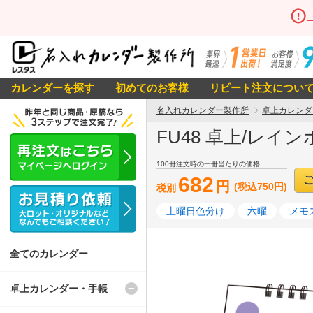
カレンダーを探す
初めてのお客様
リピート注文につい
名入れカレンダー製作所
卓上カレンダ
FU48 卓上/レイ
100冊注文時の一冊当たりの価格
682
円
(税込750円)
税別
土曜日色分け
六曜
メモ
全てのカレンダー
卓上カレンダー・手帳