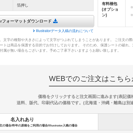
有料梱包
箔押し
(オプショ
ン)
tratorフォーマットダウンロード
Illustratorデータ入稿の流れについて
、文字の種類や大きさによって文字がつぶれてしまうことがあります。 ご注文の際
ートは商品を保護する目的でお付けしております。 そのため、保護シートの破れ
付属が無い場合もございます。予めご了承下さいますようお願い致します。
WEBでのご注文はこちら
価格をクリックすると注文画面に進みます(表記価
送料、版代、印刷代込の価格です。(北海道・沖縄・離島は別途送料
名入れあり
場合/昨年の原稿をご利用の場合/Illustrator入稿の場合