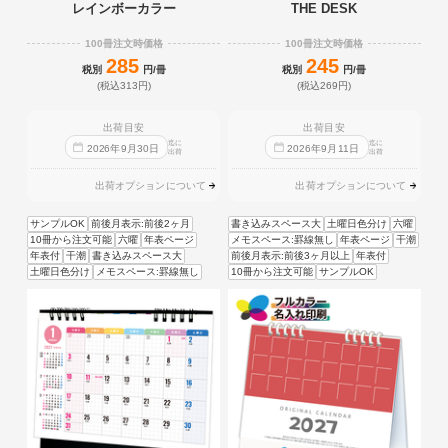
レインボーカラー
THE DESK
100冊注文時価格
100冊注文時価格
285
245
税別
円/冊
税別
円/冊
(税込313円)
(税込269円)
出荷目安
出荷目安
迄に
迄に
2026
年
9
月
30
日
2026
年
9
月
11
日
出荷
出荷
出荷オプションについて
出荷オプションについて
サンプルOK
前後月表示:前後2ヶ月
書き込みスペース大
土曜日色分け
六曜
10冊から注文可能
六曜
年表ページ
メモスペース:罫線無し
年表ページ
干潮
年表付
干潮
書き込みスペース大
前後月表示:前後3ヶ月以上
年表付
土曜日色分け
メモスペース:罫線無し
10冊から注文可能
サンプルOK