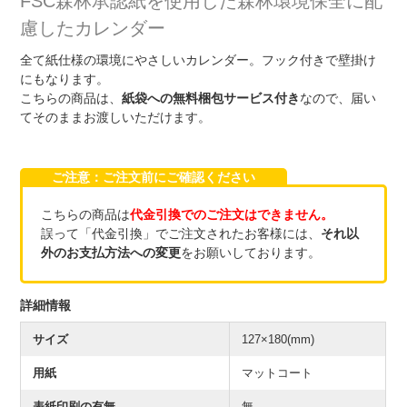
FSC森林承認紙を使用した森林環境保全に配
慮したカレンダー
全て紙仕様の環境にやさしいカレンダー。フック付きで壁掛け
にもなります。
こちらの商品は、
紙袋への無料梱包サービス付き
なので、届い
てそのままお渡しいただけます。
ご注意：ご注文前にご確認ください
こちらの商品は
代金引換でのご注文はできません。
誤って「代金引換」でご注文されたお客様には、
それ以
外のお支払方法への変更
をお願いしております。
詳細情報
サイズ
127×180(mm)
用紙
マットコート
表紙印刷の有無
無