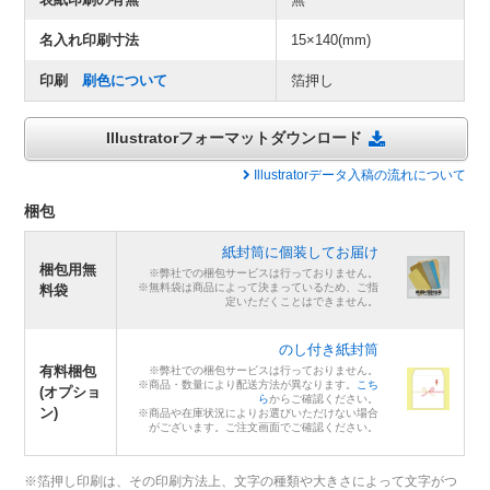
名入れ印刷寸法
15×140(mm)
印刷
刷色について
箔押し
Illustratorフォーマットダウンロード
Illustratorデータ入稿の流れについて
梱包
紙封筒に個装してお届け
梱包用無
※弊社での梱包サービスは行っておりません。
※無料袋は商品によって決まっているため、ご指
料袋
定いただくことはできません。
のし付き紙封筒
有料梱包
※弊社での梱包サービスは行っておりません。
※商品・数量により配送方法が異なります。
こち
(オプショ
ら
からご確認ください。
ン)
※商品や在庫状況によりお選びいただけない場合
がございます。ご注文画面でご確認ください。
※箔押し印刷は、その印刷方法上、文字の種類や大きさによって文字がつ