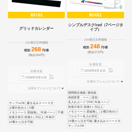
NS105
NS402
シンプルデスク/red（7ページタ
グリッドカレンダー
イプ）
100冊注文時価格
100冊注文時価格
248
税別
円/冊
268
税別
円/冊
(税込272円)
(税込294円)
出荷目安
迄に
2026
年
9
月
11
日
出荷目安
出荷
迄に
2026
年
9
月
11
日
出荷
出荷オプションについて
出荷オプションについて
期間限定価格
個包装
表紙変更・ページ追加
名入れカードでPR
年表ページ
サンプルOK
書き込みスペース大
前後月表示:前後3ヶ月以上
土曜日色分け
六曜
メモスペース:罫線無し
土曜日色分け
メモスペース:罫線無し
年表ページ
干潮
フルカラー名入れ対応
前後月表示:前後3ヶ月以上
年表付
10冊から注文可能
書き込みスペース大
10冊から注文可能
サンプルOK