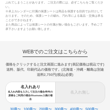
ぶれてしまうことがあります。 ご注文の際には、必ずこちらをご覧くださ
い。
※卓上カレンダーに付属の保護シートは商品を保護する目的でお付けして
おります。 そのため、保護シートの破れ、汚れ等による返品・交換は承る
ことができかねます。
また商品によっては保護シートの付属が無い場合もございます。予めご了
承下さいますようお願い致します。
WEBでのご注文はこちらから
価格をクリックすると注文画面に進みます(表記価格は税込です)
送料、版代、印刷代込の価格です。(北海道・沖縄・離島は別途
送料2,750円(税込)必要)
名入れあり
名入れ無し
名入れ内容を入力して注文の場合/昨年の
原稿をご利用の場合/Illustrator入稿の場
合
30冊〜
100冊〜
200冊〜
300冊〜
400冊〜
500冊〜