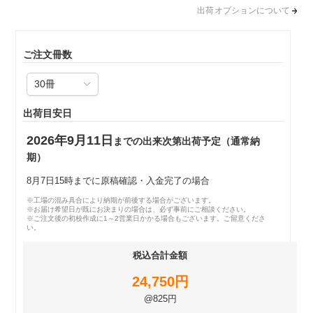
出荷オプションについて
ご注文冊数
出荷目安日
2026年9月11日
までの出来次第出荷予定（通常納
期）
8月7日15時までに原稿確認・入金完了の場合
※工場の混み具合により納期が前後する場合がございます。
※お届け希望日が既にお決まりの場合は、必ず事前にご相談ください。
※ご注文後の初校作成に1～2営業日かかる場合もございます。ご留意くださ
い。
税込合計金額
24,750円
@825円