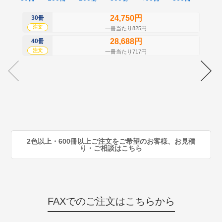
24,750円
30冊
50
注文
注
一冊当たり825円
28,688円
40冊
60
注文
注
一冊当たり717円
70
注
80
注
90
注
2色以上・600冊以上ご注文をご希望のお客様、お見積
り・ご相談はこちら
FAXでのご注文はこちらから