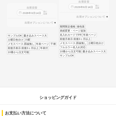
出荷目安
迄に
2026
年
9
月
14
日
出荷目安
出荷
迄に
2026
年
9
月
14
日
出荷
出荷オプションについて
出荷オプションについて
期間限定価格
個包装
表紙変更・ページ追加
名入れカードでPR
年表ページ
サンプルOK
書き込みスペース大
前後月表示:前後3ヶ月以上
土曜日色分け
六曜
メモスペース:罫線無し
土曜日色分け
メモスペース:罫線無し
年表ページ
干潮
フルカラー名入れ対応
前後月表示:前後3ヶ月以上
年表付
10冊から注文可能
書き込みスペース大
10冊から注文可能
サンプルOK
ショッピングガイド
お支払い方法について