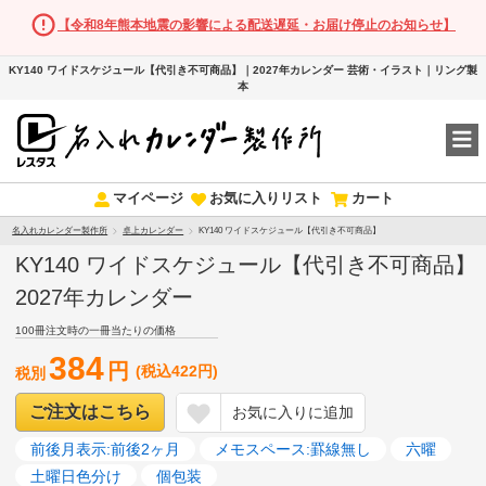
【令和8年熊本地震の影響による配送遅延・お届け停止のお知らせ】
KY140 ワイドスケジュール【代引き不可商品】｜2027年カレンダー 芸術・イラスト｜リング製
本
マイページ
お気に入りリスト
カート
名入れカレンダー製作所
卓上カレンダー
KY140 ワイドスケジュール【代引き不可商品】
KY140 ワイドスケジュール【代引き不可商品】
2027年カレンダー
100冊注文時の一冊当たりの価格
384
円
(税込422円)
税別
ご注文はこちら
お気に入りに追加
前後月表示:前後2ヶ月
メモスペース:罫線無し
六曜
土曜日色分け
個包装