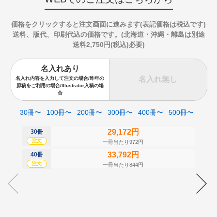
価格をクリックすると注文画面に進みます(表記価格は税込です)
送料、版代、印刷代込の価格です。(北海道・沖縄・離島は別途
送料2,750円(税込)必要)
名入れあり
名入れ無し
名入れ内容を入力して注文の場合/昨年の
原稿をご利用の場合/Illustrator入稿の場
合
30冊〜
100冊〜
200冊〜
300冊〜
400冊〜
500冊〜
29,172円
30冊
50
注文
注
一冊当たり972円
33,792円
40冊
60
注文
注
一冊当たり844円
70
注
80
注