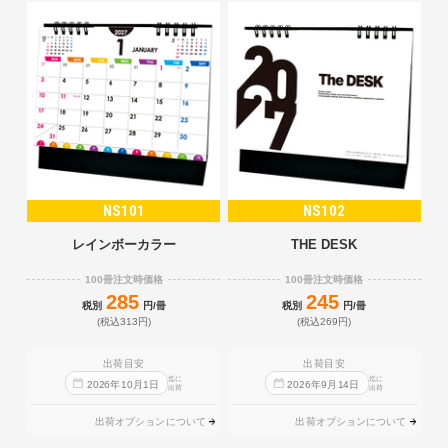
NS101
NS102
レインボーカラー
THE DESK
100冊注文時価格
100冊注文時価格
285
245
税別
円/冊
税別
円/冊
(税込313円)
(税込269円)
出荷目安
出荷目安
迄に
迄に
2026
年
10
月
1
日
2026
年
9
月
14
日
出荷
出荷
出荷オプションについて
出荷オプションについて