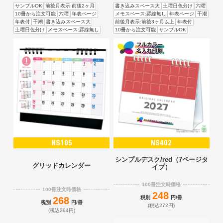
サンプルOK
前後月表示:前後2ヶ月
書き込みスペース大
土曜日色分け
六曜
10冊から注文可能
六曜
年表ページ
メモスペース:罫線無し
年表ページ
干潮
年表付
干潮
書き込みスペース大
前後月表示:前後3ヶ月以上
年表付
土曜日色分け
メモスペース:罫線無し
10冊から注文可能
サンプルOK
NS105
NS402
シンプルデスク/red（7ページタ
グリッドカレンダー
イプ）
100冊注文時価格
100冊注文時価格
248
税別
円/冊
268
税別
円/冊
(税込272円)
(税込294円)