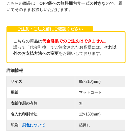
こちらの商品は、
OPP袋への無料梱包サービス付き
なので、届
いてそのままお渡しいただけます。
ご注意：ご注文前にご確認ください
こちらの商品は
代金引換でのご注文はできません。
誤って「代金引換」でご注文されたお客様には、
それ以
外のお支払方法への変更
をお願いしております。
詳細情報
サイズ
85×210(mm)
用紙
マットコート
表紙印刷の有無
無
名入れ印刷寸法
12×150(mm)
印刷
刷色について
箔押し