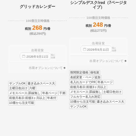
シンプルデスク/red（7ページタ
グリッドカレンダー
イプ）
100冊注文時価格
100冊注文時価格
248
税別
円/冊
268
税別
円/冊
(税込272円)
(税込294円)
出荷目安
迄に
2026
年
9
月
11
日
出荷目安
出荷
迄に
2026
年
9
月
11
日
出荷
出荷オプションについて
出荷オプションについて
期間限定価格
個包装
表紙変更・ページ追加
名入れカードでPR
年表ページ
サンプルOK
書き込みスペース大
前後月表示:前後3ヶ月以上
土曜日色分け
六曜
メモスペース:罫線無し
土曜日色分け
メモスペース:罫線無し
年表ページ
干潮
フルカラー名入れ対応
前後月表示:前後3ヶ月以上
年表付
10冊から注文可能
書き込みスペース大
10冊から注文可能
サンプルOK