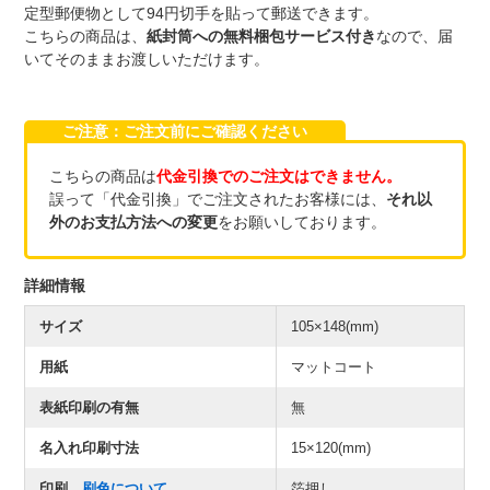
定型郵便物として94円切手を貼って郵送できます。
こちらの商品は、
紙封筒への無料梱包サービス付き
なので、届
いてそのままお渡しいただけます。
ご注意：ご注文前にご確認ください
こちらの商品は
代金引換でのご注文はできません。
誤って「代金引換」でご注文されたお客様には、
それ以
外のお支払方法への変更
をお願いしております。
詳細情報
サイズ
105×148(mm)
用紙
マットコート
表紙印刷の有無
無
名入れ印刷寸法
15×120(mm)
印刷
刷色について
箔押し