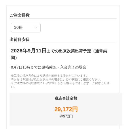
ご注文冊数
出荷目安日
2026年9月11日
までの出来次第出荷予定（通常納
期）
8月7日15時までに原稿確認・入金完了の場合
※工場の混み具合により納期が前後する場合がございます。
※お届け希望日が既にお決まりの場合は、必ず事前にご相談ください。
※ご注文後の初校作成に1～2営業日かかる場合もございます。ご留意くださ
い。
税込合計金額
29,172円
@972円