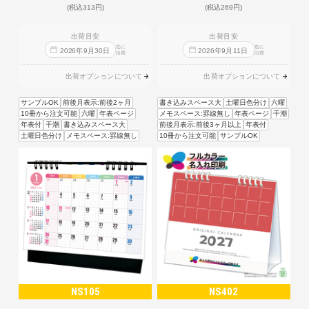
(税込313円)
(税込269円)
出荷目安
出荷目安
迄に
迄に
2026
年
9
月
30
日
2026
年
9
月
11
日
出荷
出荷
出荷オプションについて
出荷オプションについて
サンプルOK
前後月表示:前後2ヶ月
書き込みスペース大
土曜日色分け
六曜
10冊から注文可能
六曜
年表ページ
メモスペース:罫線無し
年表ページ
干潮
年表付
干潮
書き込みスペース大
前後月表示:前後3ヶ月以上
年表付
土曜日色分け
メモスペース:罫線無し
10冊から注文可能
サンプルOK
NS105
NS402