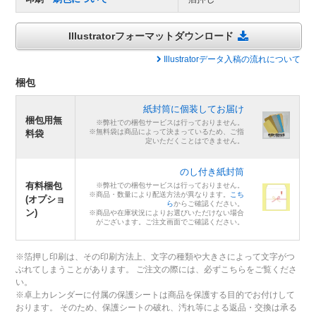
Illustratorフォーマットダウンロード
Illustratorデータ入稿の流れについて
梱包
紙封筒に個装してお届け
梱包用無
※弊社での梱包サービスは行っておりません。
※無料袋は商品によって決まっているため、ご指
料袋
定いただくことはできません。
のし付き紙封筒
有料梱包
※弊社での梱包サービスは行っておりません。
※商品・数量により配送方法が異なります。
こち
(オプショ
ら
からご確認ください。
ン)
※商品や在庫状況によりお選びいただけない場合
がございます。ご注文画面でご確認ください。
※箔押し印刷は、その印刷方法上、文字の種類や大きさによって文字がつ
ぶれてしまうことがあります。 ご注文の際には、必ずこちらをご覧くださ
い。
※卓上カレンダーに付属の保護シートは商品を保護する目的でお付けして
おります。 そのため、保護シートの破れ、汚れ等による返品・交換は承る