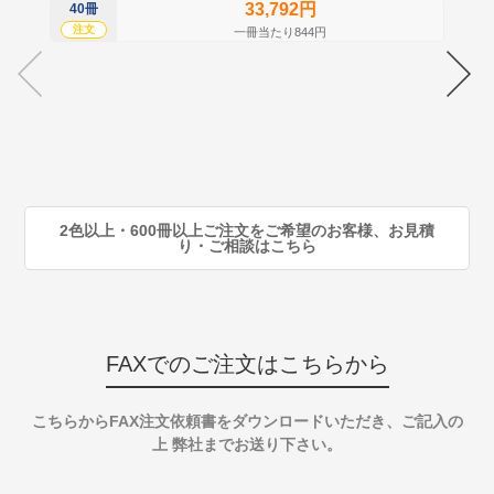
33,792円
40冊
60
注文
注
一冊当たり844円
70
注
80
注
90
注
2色以上・600冊以上ご注文をご希望のお客様、お見積
り・ご相談はこちら
FAXでのご注文はこちらから
こちらからFAX注文依頼書をダウンロードいただき、ご記入の
上 弊社までお送り下さい。