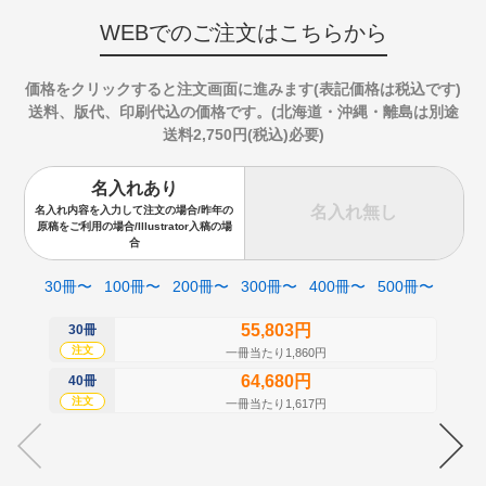
WEBでのご注文はこちらから
価格をクリックすると注文画面に進みます(表記価格は税込です)
送料、版代、印刷代込の価格です。(北海道・沖縄・離島は別途
送料2,750円(税込)必要)
名入れあり
名入れ無し
名入れ内容を入力して注文の場合/昨年の
原稿をご利用の場合/Illustrator入稿の場
合
30冊〜
100冊〜
200冊〜
300冊〜
400冊〜
500冊〜
55,803円
30冊
50
注文
注
一冊当たり1,860円
64,680円
40冊
60
注文
注
一冊当たり1,617円
70
注
80