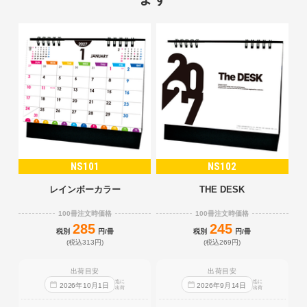
NS101
NS102
レインボーカラー
THE DESK
100冊注文時価格
100冊注文時価格
285
245
税別
円/冊
税別
円/冊
(税込313円)
(税込269円)
出荷目安
出荷目安
迄に
迄に
2026
年
10
月
1
日
2026
年
9
月
14
日
出荷
出荷