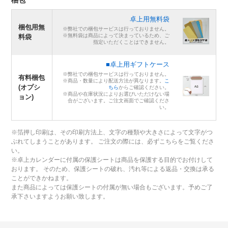
卓上用無料袋
梱包用無
※弊社での梱包サービスは行っておりません。
※無料袋は商品によって決まっているため、ご
料袋
指定いただくことはできません。
■卓上用ギフトケース
※弊社での梱包サービスは行っておりません。
有料梱包
※商品・数量により配送方法が異なります。
こ
(オプシ
ちら
からご確認ください。
※商品や在庫状況によりお選びいただけない場
ョン)
合がございます。ご注文画面でご確認くださ
い。
※箔押し印刷は、その印刷方法上、文字の種類や大きさによって文字がつ
ぶれてしまうことがあります。 ご注文の際には、必ずこちらをご覧くださ
い。
※卓上カレンダーに付属の保護シートは商品を保護する目的でお付けして
おります。 そのため、保護シートの破れ、汚れ等による返品・交換は承る
ことができかねます。
また商品によっては保護シートの付属が無い場合もございます。予めご了
承下さいますようお願い致します。