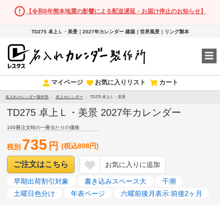
【令和8年熊本地震の影響による配送遅延・お届け停止のお知らせ】
TD275 卓上Ｌ・美景｜2027年カレンダー 建築｜世界風景｜リング製本
マイページ
お気に入りリスト
カート
名入れカレンダー製作所
卓上カレンダー
TD275 卓上Ｌ・美景
TD275 卓上Ｌ・美景 2027年カレンダー
100冊注文時の一冊当たりの価格
735
円
(税込808円)
税別
ご注文はこちら
お気に入りに追加
早期出荷割引対象
書き込みスペース大
干潮
土曜日色分け
年表ページ
六曜前後月表示:前後2ヶ月