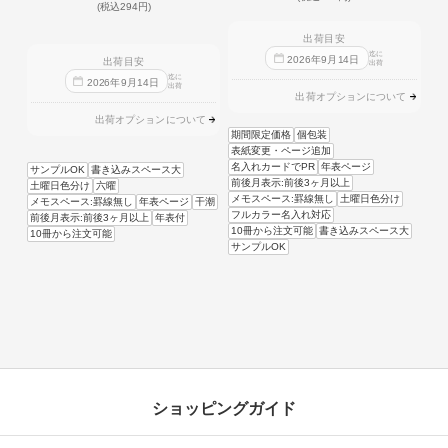
(税込294円)
出荷目安
迄に
2026
年
9
月
14
日
出荷目安
出荷
迄に
2026
年
9
月
14
日
出荷
出荷オプションについて
出荷オプションについて
期間限定価格
個包装
表紙変更・ページ追加
名入れカードでPR
年表ページ
サンプルOK
書き込みスペース大
前後月表示:前後3ヶ月以上
土曜日色分け
六曜
メモスペース:罫線無し
土曜日色分け
メモスペース:罫線無し
年表ページ
干潮
フルカラー名入れ対応
前後月表示:前後3ヶ月以上
年表付
10冊から注文可能
書き込みスペース大
10冊から注文可能
サンプルOK
ショッピングガイド