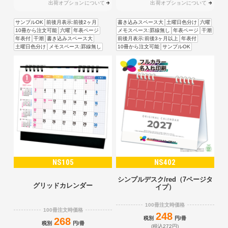
出荷オプションについて
出荷オプションについて
サンプルOK
前後月表示:前後2ヶ月
書き込みスペース大
土曜日色分け
六曜
10冊から注文可能
六曜
年表ページ
メモスペース:罫線無し
年表ページ
干潮
年表付
干潮
書き込みスペース大
前後月表示:前後3ヶ月以上
年表付
土曜日色分け
メモスペース:罫線無し
10冊から注文可能
サンプルOK
NS105
NS402
シンプルデスク/red（7ページタ
グリッドカレンダー
イプ）
100冊注文時価格
100冊注文時価格
248
税別
円/冊
268
税別
円/冊
(税込272円)