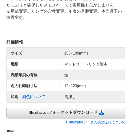
たっぷりと確保したメモスペースで実用性も欠かしません。
※用紙変更。リングの穴数変更。年表の月順変更。本文月玉の
位置変更。
詳細情報
サイズ
153×180(mm)
用紙
マットコート/リング製本
表紙印刷の有無
無
名入れ印刷寸法
12×120(mm)
印刷
刷色について
箔押し
Illustratorフォーマットダウンロード
Illustratorデータ入稿の流れについて
梱包