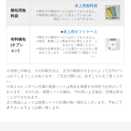
卓上用無料袋
梱包用無
※弊社での梱包サービスは行っておりません。
※無料袋は商品によって決まっているため、ご
料袋
指定いただくことはできません。
■卓上用ギフトケース
※弊社での梱包サービスは行っておりません。
有料梱包
※商品・数量により配送方法が異なります。
こ
(オプシ
ちら
からご確認ください。
※商品や在庫状況によりお選びいただけない場
ョン)
合がございます。ご注文画面でご確認くださ
い。
※箔押し印刷は、その印刷方法上、文字の種類や大きさによって文字がつ
ぶれてしまうことがあります。 ご注文の際には、必ずこちらをご覧くださ
い。
※卓上カレンダーに付属の保護シートは商品を保護する目的でお付けして
おります。 そのため、保護シートの破れ、汚れ等による返品・交換は承る
ことができかねます。
また商品によっては保護シートの付属が無い場合もございます。予めご了
承下さいますようお願い致します。