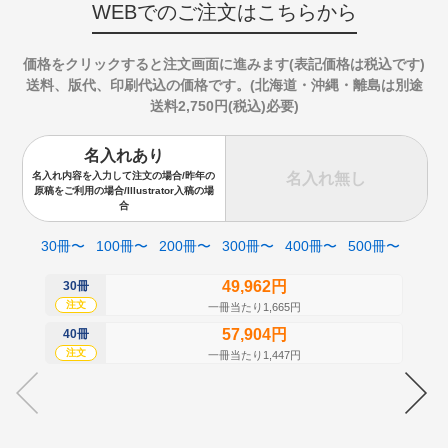
WEBでのご注文はこちらから
価格をクリックすると注文画面に進みます(表記価格は税込です)
送料、版代、印刷代込の価格です。(北海道・沖縄・離島は別途
送料2,750円(税込)必要)
名入れあり
名入れ無し
名入れ内容を入力して注文の場合/昨年の
原稿をご利用の場合/Illustrator入稿の場
合
30冊〜
100冊〜
200冊〜
300冊〜
400冊〜
500冊〜
49,962円
30冊
50
注文
注
一冊当たり1,665円
57,904円
40冊
60
注文
注
一冊当たり1,447円
70
注
80
注