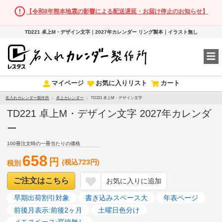
【令和8年熊本地震の影響による配送遅延・お届け停止のお知らせ】
TD221 卓上M・デザイン文字｜2027年カレンダー リング製本｜イラスト無し
マイページ
お気に入りリスト
カート
名入れカレンダー製作所
卓上カレンダー
TD221 卓上M・デザイン文字
TD221 卓上M・デザイン文字 2027年カレンダ
ー
100冊注文時の一冊当たりの価格
658
円
(税込723円)
税別
ご注文はこちら
お気に入りに追加
早期出荷割引対象
書き込みスペース大
年表ページ
前後月表示:前後2ヶ月
土曜日色分け
メモスペース:罫線無し