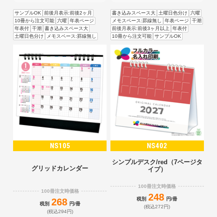
サンプルOK
前後月表示:前後2ヶ月
書き込みスペース大
土曜日色分け
六曜
10冊から注文可能
六曜
年表ページ
メモスペース:罫線無し
年表ページ
干潮
年表付
干潮
書き込みスペース大
前後月表示:前後3ヶ月以上
年表付
土曜日色分け
メモスペース:罫線無し
10冊から注文可能
サンプルOK
NS105
NS402
シンプルデスク/red（7ページタ
グリッドカレンダー
イプ）
100冊注文時価格
100冊注文時価格
248
税別
円/冊
268
税別
円/冊
(税込272円)
(税込294円)