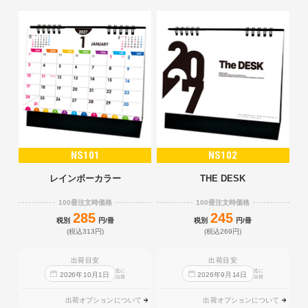
NS101
NS102
レインボーカラー
THE DESK
100冊注文時価格
100冊注文時価格
285
245
税別
円/冊
税別
円/冊
(税込313円)
(税込269円)
出荷目安
出荷目安
迄に
迄に
2026
年
10
月
1
日
2026
年
9
月
14
日
出荷
出荷
出荷オプションについて
出荷オプションについて