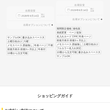
出荷目安
迄に
2026
年
9
月
14
日
出荷目安
出荷
迄に
2026
年
9
月
14
日
出荷
出荷オプションについて
出荷オプションについて
期間限定価格
個包装
表紙変更・ページ追加
名入れカードでPR
年表ページ
サンプルOK
書き込みスペース大
前後月表示:前後3ヶ月以上
土曜日色分け
六曜
メモスペース:罫線無し
土曜日色分け
メモスペース:罫線無し
年表ページ
干潮
フルカラー名入れ対応
前後月表示:前後3ヶ月以上
年表付
10冊から注文可能
書き込みスペース大
10冊から注文可能
サンプルOK
ショッピングガイド