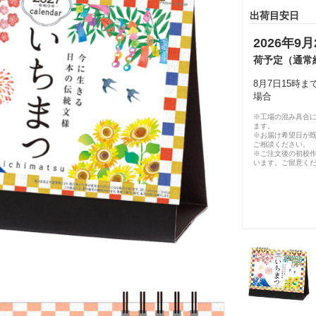
出荷目安日
2026年9月
荷予定（通常
8月7日15時
場合
※工場の混み具合
ます。
※お届け希望日が
ご相談ください。
※ご注文後の初校作
います。ご留意く