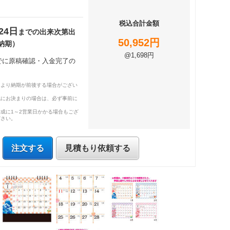
税込合計金額
24日
までの出来次第出
50,952円
納期）
@1,698円
までに原稿確認・入金完了の
により納期が前後する場合がござい
既にお決まりの場合は、必ず事前に
成に1～2営業日かかる場合もござ
ださい。
注文する
見積もり依頼する