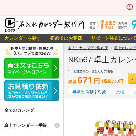
カレンダーを探す
初めてのお客様
リピート注文につい
名入れカレンダー製作所
卓上カレンダ
NK567 卓上カレン
100冊注文時の一冊当たりの価格
671
円
(税込738円)
税別
早期出荷割引対象
六曜
全てのカレンダー
卓上カレンダー・手帳