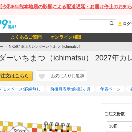
【令和8年熊本地震の影響による配送遅延・お届け停止のお知
ログ
て
よくあるご質問
オンライン相談
ー
NK567 卓上カレンダーいちまつ（ichimatsu）
ダーいちまつ（ichimatsu） 2027年
ご注文はこちら
お気に入りに追加
メモスペース:罫線無し
前後月表示:前後2ヶ月
年表ページ
ご注文冊数