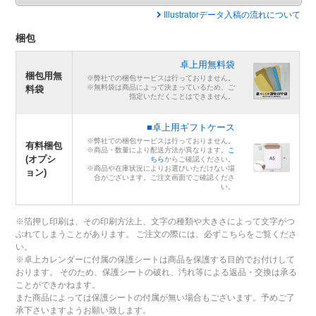
Illustratorデータ入稿の流れについて
梱包
卓上用無料袋
梱包用無
※弊社での梱包サービスは行っておりません。
※無料袋は商品によって決まっているため、ご
料袋
指定いただくことはできません。
■卓上用ギフトケース
※弊社での梱包サービスは行っておりません。
有料梱包
※商品・数量により配送方法が異なります。
こ
(オプシ
ちら
からご確認ください。
※商品や在庫状況によりお選びいただけない場
ョン)
合がございます。ご注文画面でご確認くださ
い。
※箔押し印刷は、その印刷方法上、文字の種類や大きさによって文字がつ
ぶれてしまうことがあります。 ご注文の際には、必ずこちらをご覧くださ
い。
※卓上カレンダーに付属の保護シートは商品を保護する目的でお付けして
おります。 そのため、保護シートの破れ、汚れ等による返品・交換は承る
ことができかねます。
また商品によっては保護シートの付属が無い場合もございます。予めご了
承下さいますようお願い致します。