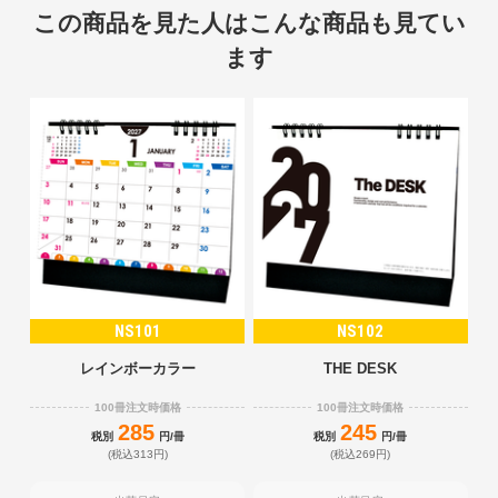
この商品を見た人はこんな商品も見てい
ます
NS101
NS102
レインボーカラー
THE DESK
100冊注文時価格
100冊注文時価格
285
245
税別
円/冊
税別
円/冊
(税込313円)
(税込269円)