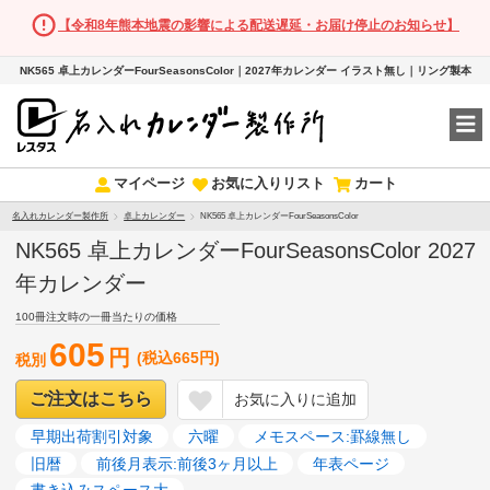
【令和8年熊本地震の影響による配送遅延・お届け停止のお知らせ】
NK565 卓上カレンダーFourSeasonsColor｜2027年カレンダー イラスト無し｜リング製本
マイページ
お気に入りリスト
カート
名入れカレンダー製作所
卓上カレンダー
NK565 卓上カレンダーFourSeasonsColor
NK565 卓上カレンダーFourSeasonsColor 2027
年カレンダー
100冊注文時の一冊当たりの価格
605
円
(税込665円)
税別
ご注文はこちら
お気に入りに追加
早期出荷割引対象
六曜
メモスペース:罫線無し
旧暦
前後月表示:前後3ヶ月以上
年表ページ
書き込みスペース大