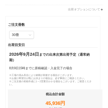
出荷オプションについて
ご注文冊数
出荷目安日
2026年9月24日
までの出来次第出荷予定（通常納
期）
8月9日15時までに原稿確認・入金完了の場合
※工場の混み具合により納期が前後する場合がございます。
※お届け希望日が既にお決まりの場合は、必ず事前にご相談ください。
※ご注文後の初校作成に1～2営業日かかる場合もございます。ご留意くださ
い。
税込合計金額
45,936円