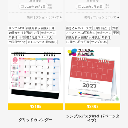
出荷目安
出荷目安
迄に
迄に
2026
年
10
月
1
日
2026
年
9
月
14
日
出荷
出荷
出荷オプションについて
出荷オプションについて
サンプルOK
前後月表示:前後2ヶ月
書き込みスペース大
土曜日色分け
六曜
10冊から注文可能
六曜
年表ページ
メモスペース:罫線無し
年表ページ
干潮
年表付
干潮
書き込みスペース大
前後月表示:前後3ヶ月以上
年表付
土曜日色分け
メモスペース:罫線無し
10冊から注文可能
サンプルOK
NS105
NS402
シンプルデスク/red（7ページタ
グリッドカレンダー
イプ）