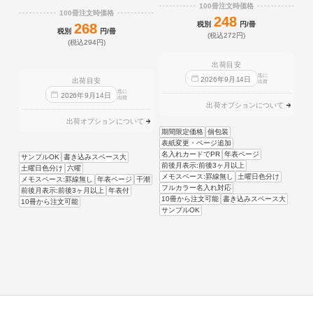
100冊注文時価格
100冊注文時価格
248
税別
円/冊
268
税別
円/冊
(税込272円)
(税込294円)
出荷目安
迄に
2026
年
9
月
14
日
出荷目安
出荷
迄に
2026
年
9
月
14
日
出荷
出荷オプションについて
出荷オプションについて
期間限定価格
個包装
表紙変更・ページ追加
名入れカードでPR
年表ページ
サンプルOK
書き込みスペース大
前後月表示:前後3ヶ月以上
土曜日色分け
六曜
メモスペース:罫線無し
土曜日色分け
メモスペース:罫線無し
年表ページ
干潮
フルカラー名入れ対応
前後月表示:前後3ヶ月以上
年表付
10冊から注文可能
書き込みスペース大
10冊から注文可能
サンプルOK