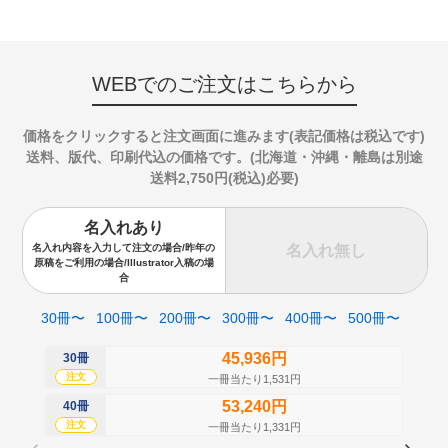
WEBでのご注文はこちらから
価格をクリックすると注文画面に進みます(表記価格は税込です)
送料、版代、印刷代込の価格です。(北海道・沖縄・離島は別途
送料2,750円(税込)必要)
名入れあり
名入れ無し
名入れ内容を入力して注文の場合/昨年の
原稿をご利用の場合/Illustrator入稿の場
合
30冊〜
100冊〜
200冊〜
300冊〜
400冊〜
500冊〜
45,936円
30冊
50
注文
注
一冊当たり1,531円
53,240円
40冊
60
注文
注
一冊当たり1,331円