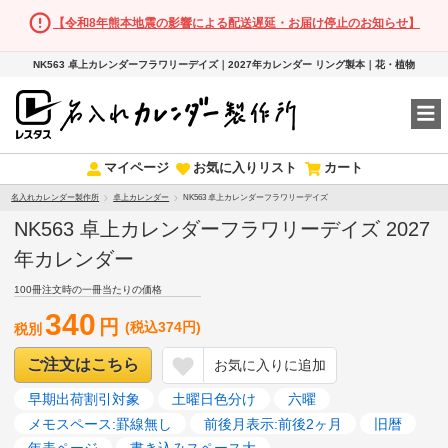
【令和8年熊本地震の影響による配送遅延・お届け停止のお知らせ】
NK563 卓上カレンダーフラワリーデイズ｜2027年カレンダー リング製本｜花・植物
マイページ
お気に入りリスト
カート
名入れカレンダー製作所
卓上カレンダー
NK563 卓上カレンダーフラワリーデイズ
NK563 卓上カレンダーフラワリーデイズ 2027
年カレンダー
100冊注文時の一冊当たりの価格
340
円
(税込374円)
税別
ご注文はこちら
お気に入りに追加
早期出荷割引対象
土曜日色分け
六曜
メモスペース:罫線無し
前後月表示:前後2ヶ月
旧暦
年表ページ
書き込みスペース大