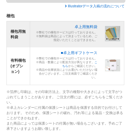
Illustratorデータ入稿の流れについて
梱包
卓上用無料袋
梱包用無
※弊社での梱包サービスは行っておりません。
※無料袋は商品によって決まっているため、ご
料袋
指定いただくことはできません。
■卓上用ギフトケース
※弊社での梱包サービスは行っておりません。
有料梱包
※商品・数量により配送方法が異なります。
こ
(オプシ
ちら
からご確認ください。
※商品や在庫状況によりお選びいただけない場
ョン)
合がございます。ご注文画面でご確認くださ
い。
※箔押し印刷は、その印刷方法上、文字の種類や大きさによって文字がつ
ぶれてしまうことがあります。 ご注文の際には、必ずこちらをご覧くださ
い。
※卓上カレンダーに付属の保護シートは商品を保護する目的でお付けして
おります。 そのため、保護シートの破れ、汚れ等による返品・交換は承る
ことができかねます。
また商品によっては保護シートの付属が無い場合もございます。予めご了
承下さいますようお願い致します。