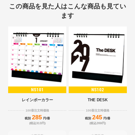
この商品を見た人はこんな商品も見てい
ます
NS101
NS102
レインボーカラー
THE DESK
100冊注文時価格
100冊注文時価格
285
245
税別
円/冊
税別
円/冊
(税込313円)
(税込269円)