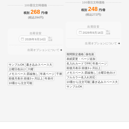
100冊注文時価格
100冊注文時価格
248
税別
円/冊
268
税別
円/冊
(税込272円)
(税込294円)
出荷目安
迄に
2026
年
9
月
14
日
出荷目安
出荷
迄に
2026
年
9
月
14
日
出荷
出荷オプションについて
出荷オプションについて
期間限定価格
個包装
表紙変更・ページ追加
名入れカードでPR
年表ページ
サンプルOK
書き込みスペース大
前後月表示:前後3ヶ月以上
土曜日色分け
六曜
メモスペース:罫線無し
土曜日色分け
メモスペース:罫線無し
年表ページ
干潮
フルカラー名入れ対応
前後月表示:前後3ヶ月以上
年表付
10冊から注文可能
書き込みスペース大
10冊から注文可能
サンプルOK