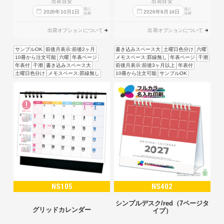
出荷目安
出荷目安
迄に
迄に
2026
年
10
月
1
日
2026
年
9
月
14
日
出荷
出荷
出荷オプションについて
出荷オプションについて
サンプルOK
前後月表示:前後2ヶ月
書き込みスペース大
土曜日色分け
六曜
10冊から注文可能
六曜
年表ページ
メモスペース:罫線無し
年表ページ
干潮
年表付
干潮
書き込みスペース大
前後月表示:前後3ヶ月以上
年表付
土曜日色分け
メモスペース:罫線無し
10冊から注文可能
サンプルOK
NS105
NS402
シンプルデスク/red（7ページタ
グリッドカレンダー
イプ）