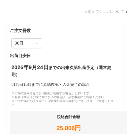
出荷オプションについて
ご注文冊数
出荷目安日
2026年9月24日
までの出来次第出荷予定（通常納
期）
8月9日15時までに原稿確認・入金完了の場合
※工場の混み具合により納期が前後する場合がございます。
※お届け希望日が既にお決まりの場合は、必ず事前にご相談ください。
※ご注文後の初校作成に1～2営業日かかる場合もございます。ご留意くださ
い。
税込合計金額
25,806円