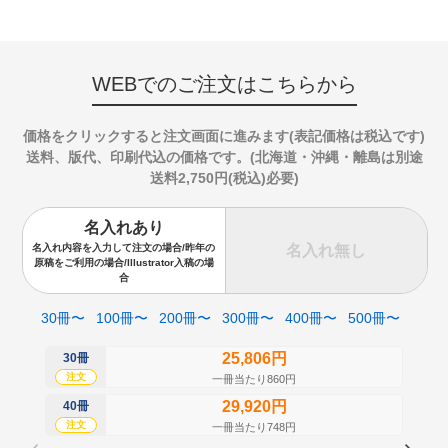
WEBでのご注文はこちらから
価格をクリックすると注文画面に進みます(表記価格は税込です)
送料、版代、印刷代込の価格です。(北海道・沖縄・離島は別途
送料2,750円(税込)必要)
名入れあり
名入れ無し
名入れ内容を入力して注文の場合/昨年の
原稿をご利用の場合/Illustrator入稿の場
合
30冊〜
100冊〜
200冊〜
300冊〜
400冊〜
500冊〜
25,806円
30冊
50
注文
注
一冊当たり860円
29,920円
40冊
60
注文
注
一冊当たり748円