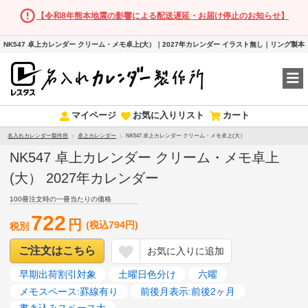
【令和8年熊本地震の影響による配送遅延・お届け停止のお知らせ】
NK547 卓上カレンダー クリーム・メモ卓上(大）｜2027年カレンダー イラスト無し｜リング製本
マイページ
お気に入りリスト
カート
名入れカレンダー製作所
卓上カレンダー
NK547 卓上カレンダー クリーム・メモ卓上(大）
NK547 卓上カレンダー クリーム・メモ卓上
(大） 2027年カレンダー
100冊注文時の一冊当たりの価格
722
円
(税込794円)
税別
ご注文はこちら
お気に入りに追加
早期出荷割引対象
土曜日色分け
六曜
メモスペース:罫線有り
前後月表示:前後2ヶ月
書き込みスペース大