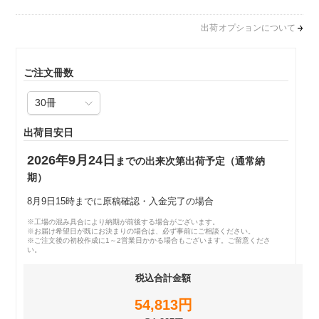
出荷オプションについて
ご注文冊数
出荷目安日
2026年9月24日
までの出来次第出荷予定（通常納
期）
8月9日15時までに原稿確認・入金完了の場合
※工場の混み具合により納期が前後する場合がございます。
※お届け希望日が既にお決まりの場合は、必ず事前にご相談ください。
※ご注文後の初校作成に1～2営業日かかる場合もございます。ご留意くださ
い。
税込合計金額
54,813円