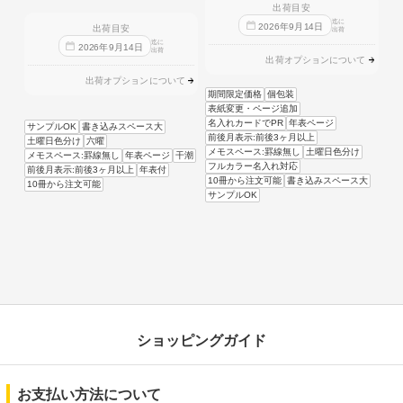
出荷目安
迄に
2026
年
9
月
14
日
出荷目安
出荷
迄に
2026
年
9
月
14
日
出荷
出荷オプションについて
出荷オプションについて
期間限定価格
個包装
表紙変更・ページ追加
名入れカードでPR
年表ページ
サンプルOK
書き込みスペース大
前後月表示:前後3ヶ月以上
土曜日色分け
六曜
メモスペース:罫線無し
土曜日色分け
メモスペース:罫線無し
年表ページ
干潮
フルカラー名入れ対応
前後月表示:前後3ヶ月以上
年表付
10冊から注文可能
書き込みスペース大
10冊から注文可能
サンプルOK
ショッピングガイド
お支払い方法について