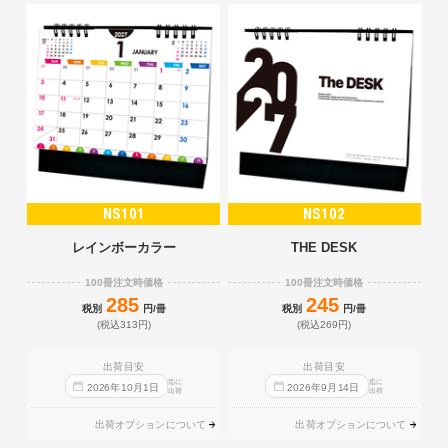
NS101
NS102
レインボーカラー
THE DESK
100冊注文時価格
100冊注文時価格
285
245
税別
円/冊
税別
円/冊
(税込313円)
(税込269円)
出荷目安
出荷目安
迄に
迄に
2026
年
10
月
1
日
2026
年
9
月
14
日
出荷
出荷
出荷オプションについて
出荷オプションについて