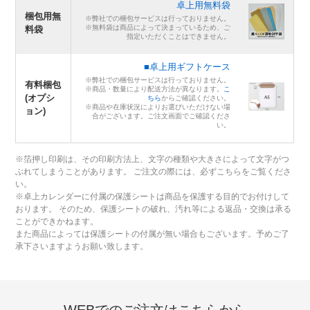
卓上用無料袋
梱包用無
※弊社での梱包サービスは行っておりません。
※無料袋は商品によって決まっているため、ご
料袋
指定いただくことはできません。
■卓上用ギフトケース
※弊社での梱包サービスは行っておりません。
有料梱包
※商品・数量により配送方法が異なります。
こ
(オプシ
ちら
からご確認ください。
※商品や在庫状況によりお選びいただけない場
ョン)
合がございます。ご注文画面でご確認くださ
い。
※箔押し印刷は、その印刷方法上、文字の種類や大きさによって文字がつ
ぶれてしまうことがあります。 ご注文の際には、必ずこちらをご覧くださ
い。
※卓上カレンダーに付属の保護シートは商品を保護する目的でお付けして
おります。 そのため、保護シートの破れ、汚れ等による返品・交換は承る
ことができかねます。
また商品によっては保護シートの付属が無い場合もございます。予めご了
承下さいますようお願い致します。