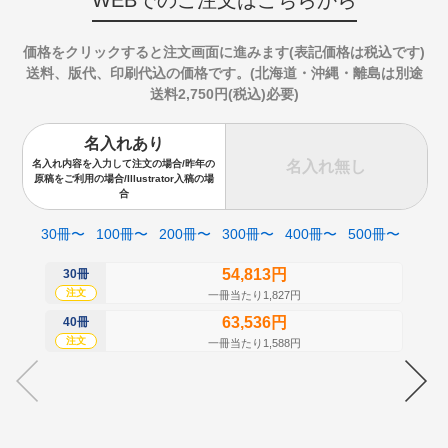
WEBでのご注文はこちらから
価格をクリックすると注文画面に進みます(表記価格は税込です)
送料、版代、印刷代込の価格です。(北海道・沖縄・離島は別途
送料2,750円(税込)必要)
名入れあり
名入れ無し
名入れ内容を入力して注文の場合/昨年の
原稿をご利用の場合/Illustrator入稿の場
合
30冊〜
100冊〜
200冊〜
300冊〜
400冊〜
500冊〜
54,813円
30冊
50
注文
注
一冊当たり1,827円
63,536円
40冊
60
注文
注
一冊当たり1,588円
70
注
80
注