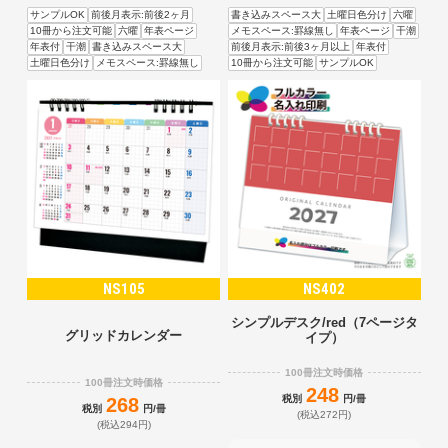
サンプルOK
前後月表示:前後2ヶ月
書き込みスペース大
土曜日色分け
六曜
10冊から注文可能
六曜
年表ページ
メモスペース:罫線無し
年表ページ
干潮
年表付
干潮
書き込みスペース大
前後月表示:前後3ヶ月以上
年表付
土曜日色分け
メモスペース:罫線無し
10冊から注文可能
サンプルOK
NS105
NS402
シンプルデスク/red（7ページタ
グリッドカレンダー
イプ）
100冊注文時価格
100冊注文時価格
248
税別
円/冊
268
税別
円/冊
(税込272円)
(税込294円)