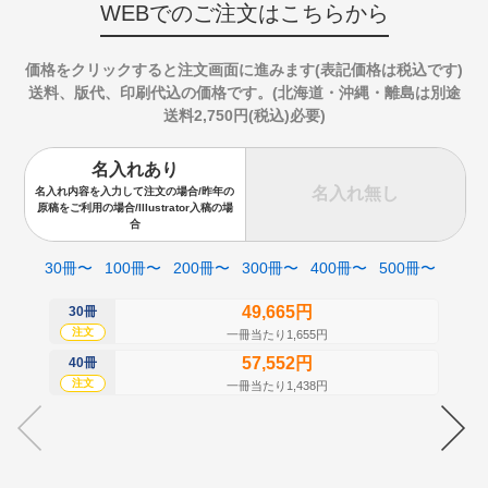
WEBでのご注文はこちらから
価格をクリックすると注文画面に進みます(表記価格は税込です)
送料、版代、印刷代込の価格です。(北海道・沖縄・離島は別途
送料2,750円(税込)必要)
名入れあり
名入れ無し
名入れ内容を入力して注文の場合/昨年の
原稿をご利用の場合/Illustrator入稿の場
合
30冊〜
100冊〜
200冊〜
300冊〜
400冊〜
500冊〜
49,665円
30冊
50
注文
注
一冊当たり1,655円
57,552円
40冊
60
注文
注
一冊当たり1,438円
70
注
80
注