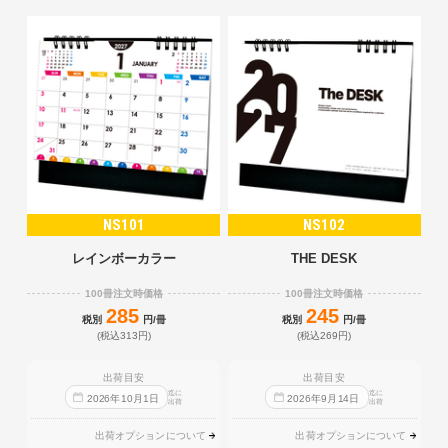
NS101
NS102
レインボーカラー
THE DESK
100冊注文時価格
100冊注文時価格
285
245
税別
円/冊
税別
円/冊
(税込313円)
(税込269円)
出荷目安
出荷目安
迄に
迄に
2026
年
10
月
1
日
2026
年
9
月
14
日
出荷
出荷
出荷オプションについて
出荷オプションについて