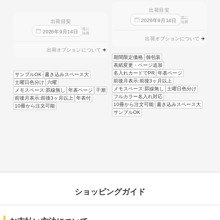
出荷目安
迄に
2026
年
9
月
14
日
出荷目安
出荷
迄に
2026
年
9
月
14
日
出荷
出荷オプションについて
出荷オプションについて
期間限定価格
個包装
表紙変更・ページ追加
名入れカードでPR
年表ページ
サンプルOK
書き込みスペース大
前後月表示:前後3ヶ月以上
土曜日色分け
六曜
メモスペース:罫線無し
土曜日色分け
メモスペース:罫線無し
年表ページ
干潮
フルカラー名入れ対応
前後月表示:前後3ヶ月以上
年表付
10冊から注文可能
書き込みスペース大
10冊から注文可能
サンプルOK
ショッピングガイド