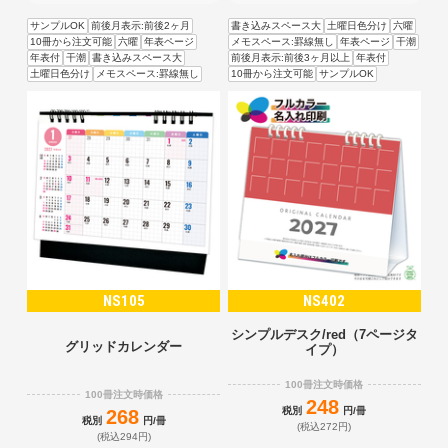
サンプルOK
前後月表示:前後2ヶ月
書き込みスペース大
土曜日色分け
六曜
10冊から注文可能
六曜
年表ページ
メモスペース:罫線無し
年表ページ
干潮
年表付
干潮
書き込みスペース大
前後月表示:前後3ヶ月以上
年表付
土曜日色分け
メモスペース:罫線無し
10冊から注文可能
サンプルOK
NS105
NS402
シンプルデスク/red（7ページタ
グリッドカレンダー
イプ）
100冊注文時価格
100冊注文時価格
248
税別
円/冊
268
税別
円/冊
(税込272円)
(税込294円)