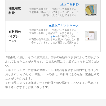
卓上用無料袋
梱包用無
※弊社での梱包サービスは行っておりません。
※無料袋は商品によって決まっているため、ご
料袋
指定いただくことはできません。
■卓上用ギフトケース
※弊社での梱包サービスは行っておりません。
有料梱包
※商品・数量により配送方法が異なります。
こ
(オプシ
ちら
からご確認ください。
※商品や在庫状況によりお選びいただけない場
ョン)
合がございます。ご注文画面でご確認くださ
い。
※箔押し印刷は、その印刷方法上、文字の種類や大きさによって文字がつ
ぶれてしまうことがあります。 ご注文の際には、必ずこちらをご覧くださ
い。
※卓上カレンダーに付属の保護シートは商品を保護する目的でお付けして
おります。 そのため、保護シートの破れ、汚れ等による返品・交換は承る
ことができかねます。
また商品によっては保護シートの付属が無い場合もございます。予めご了
承下さいますようお願い致します。