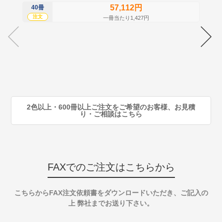
57,112円
40冊
60
注文
注
一冊当たり1,427円
70
注
80
注
90
注
2色以上・600冊以上ご注文をご希望のお客様、お見積
り・ご相談はこちら
FAXでのご注文はこちらから
こちらからFAX注文依頼書をダウンロードいただき、ご記入の
上 弊社までお送り下さい。