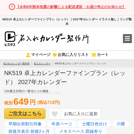
【令和8年熊本地震の影響による配送遅延・お届け停止のお知らせ】
NK519 卓上カレンダーファインプラン（レッド）｜2027年カレンダー イラスト無し｜リング製
本
マイページ
お気に入りリスト
カート
名入れカレンダー製作所
卓上カレンダー
NK519 卓上カレンダーファインプラン（レッド）
NK519 卓上カレンダーファインプラン（レッ
ド） 2027年カレンダー
100冊注文時の一冊当たりの価格
649
円
(税込713円)
税別
ご注文はこちら
お気に入りに追加
早期出荷割引対象
年表ページ
土曜日色分け
六曜
前後月表示:前後2ヶ月
メモスペース:罫線有り