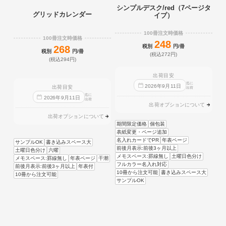
シンプルデスク/red（7ページタ
グリッドカレンダー
イプ）
100冊注文時価格
100冊注文時価格
248
税別
円/冊
268
税別
円/冊
(税込272円)
(税込294円)
出荷目安
迄に
2026
年
9
月
11
日
出荷目安
出荷
迄に
2026
年
9
月
11
日
出荷
出荷オプションについて
出荷オプションについて
期間限定価格
個包装
表紙変更・ページ追加
名入れカードでPR
年表ページ
サンプルOK
書き込みスペース大
前後月表示:前後3ヶ月以上
土曜日色分け
六曜
メモスペース:罫線無し
土曜日色分け
メモスペース:罫線無し
年表ページ
干潮
フルカラー名入れ対応
前後月表示:前後3ヶ月以上
年表付
10冊から注文可能
書き込みスペース大
10冊から注文可能
サンプルOK