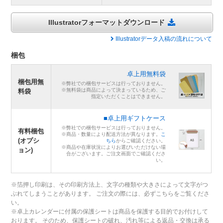
Illustratorフォーマットダウンロード
Illustratorデータ入稿の流れについて
梱包
卓上用無料袋
梱包用無
※弊社での梱包サービスは行っておりません。
※無料袋は商品によって決まっているため、ご
料袋
指定いただくことはできません。
■卓上用ギフトケース
※弊社での梱包サービスは行っておりません。
有料梱包
※商品・数量により配送方法が異なります。
こ
(オプシ
ちら
からご確認ください。
※商品や在庫状況によりお選びいただけない場
ョン)
合がございます。ご注文画面でご確認くださ
い。
※箔押し印刷は、その印刷方法上、文字の種類や大きさによって文字がつ
ぶれてしまうことがあります。 ご注文の際には、必ずこちらをご覧くださ
い。
※卓上カレンダーに付属の保護シートは商品を保護する目的でお付けして
おります。 そのため、保護シートの破れ、汚れ等による返品・交換は承る