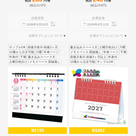
税別
円/冊
税別
円/冊
(税込313円)
(税込269円)
出荷目安
出荷目安
迄に
迄に
2026
年
9
月
30
日
2026
年
9
月
11
日
出荷
出荷
出荷オプションについて
出荷オプションについて
サンプルOK
前後月表示:前後2ヶ月
書き込みスペース大
土曜日色分け
六曜
10冊から注文可能
六曜
年表ページ
メモスペース:罫線無し
年表ページ
干潮
年表付
干潮
書き込みスペース大
前後月表示:前後3ヶ月以上
年表付
土曜日色分け
メモスペース:罫線無し
10冊から注文可能
サンプルOK
NS105
NS402