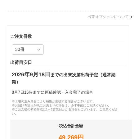
出荷オプションについて
ご注文冊数
出荷目安日
2026年9月18日
までの出来次第出荷予定（通常納
期）
8月7日15時までに原稿確認・入金完了の場合
※工場の混み具合により納期が前後する場合がございます。
※お届け希望日が既にお決まりの場合は、必ず事前にご相談ください。
※ご注文後の初校作成に1～2営業日かかる場合もございます。ご留意くださ
い。
税込合計金額
49,269円