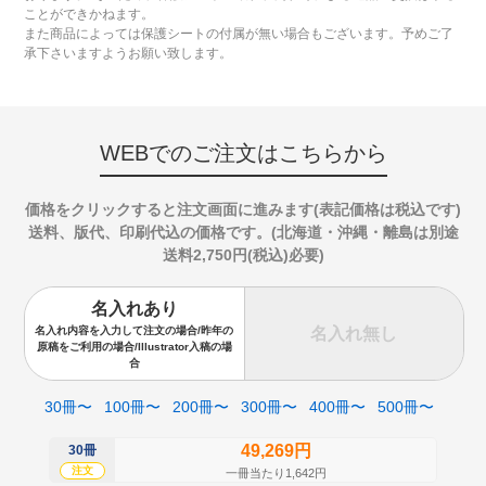
ことができかねます。
また商品によっては保護シートの付属が無い場合もございます。予めご了
承下さいますようお願い致します。
WEBでのご注文はこちらから
価格をクリックすると注文画面に進みます(表記価格は税込です)
送料、版代、印刷代込の価格です。(北海道・沖縄・離島は別途
送料2,750円(税込)必要)
名入れあり
名入れ無し
名入れ内容を入力して注文の場合/昨年の
原稿をご利用の場合/Illustrator入稿の場
合
30冊〜
100冊〜
200冊〜
300冊〜
400冊〜
500冊〜
49,269円
30冊
50
注文
注
一冊当たり1,642円