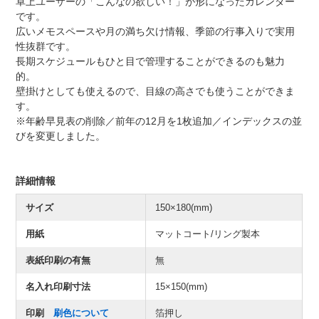
卓上ユーザーの「こんなの欲しい！」が形になったカレンダー
です。
広いメモスペースや月の満ち欠け情報、季節の行事入りで実用
性抜群です。
長期スケジュールもひと目で管理することができるのも魅力
的。
壁掛けとしても使えるので、目線の高さでも使うことができま
す。
※年齢早見表の削除／前年の12月を1枚追加／インデックスの並
びを変更しました。
詳細情報
サイズ
150×180(mm)
用紙
マットコート/リング製本
表紙印刷の有無
無
名入れ印刷寸法
15×150(mm)
印刷
刷色について
箔押し