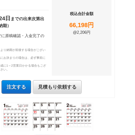
税込合計金額
24日
までの出来次第出
66,198円
納期）
@2,206円
までに原稿確認・入金完了の
により納期が前後する場合がござい
既にお決まりの場合は、必ず事前に
成に1～2営業日かかる場合もござ
ださい。
注文する
見積もり依頼する