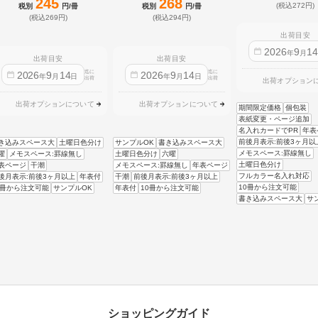
245
268
(税込272円)
税別
円/冊
税別
円/冊
(税込269円)
(税込294円)
出荷目安
2026
9
1
年
月
出荷目安
出荷目安
迄に
迄に
2026
9
14
2026
9
14
年
月
日
年
月
日
出荷
出荷
出荷オプション
出荷オプションについて
出荷オプションについて
期間限定価格
個包装
表紙変更・ページ追加
名入れカードでPR
年表
前後月表示:前後3ヶ月以
き込みスペース大
土曜日色分け
サンプルOK
書き込みスペース大
メモスペース:罫線無し
曜
メモスペース:罫線無し
土曜日色分け
六曜
土曜日色分け
表ページ
干潮
メモスペース:罫線無し
年表ページ
フルカラー名入れ対応
後月表示:前後3ヶ月以上
年表付
干潮
前後月表示:前後3ヶ月以上
10冊から注文可能
0冊から注文可能
サンプルOK
年表付
10冊から注文可能
書き込みスペース大
サ
ショッピングガイド