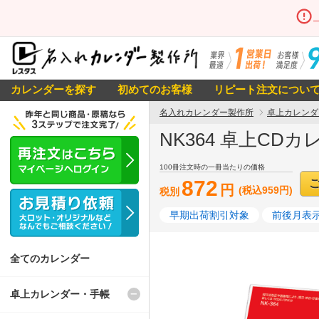
カレンダーを探す
初めてのお客様
リピート注文につい
名入れカレンダー製作所
卓上カレンダ
NK364 卓上CD
100冊注文時の一冊当たりの価格
872
円
(税込959円)
税別
早期出荷割引対象
前後月表示
全てのカレンダー
卓上カレンダー・手帳