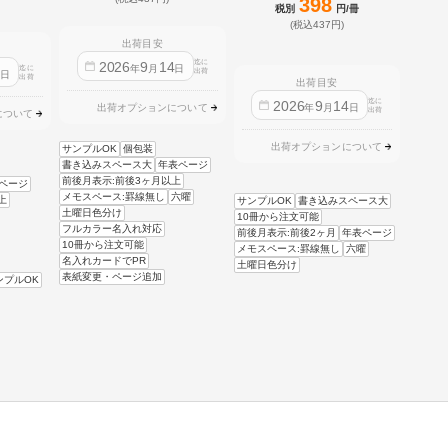
398
税別
円/冊
(税込437円)
出荷目安
迄に
2026
9
14
年
月
日
迄に
4
出荷
日
出荷
出荷目安
迄に
2026
9
14
年
月
日
出荷オプションについて
出荷
について
出荷オプションについて
サンプルOK
個包装
書き込みスペース大
年表ページ
前後月表示:前後3ヶ月以上
ページ
メモスペース:罫線無し
六曜
上
サンプルOK
書き込みスペース大
土曜日色分け
10冊から注文可能
フルカラー名入れ対応
前後月表示:前後2ヶ月
年表ページ
10冊から注文可能
メモスペース:罫線無し
六曜
名入れカードでPR
土曜日色分け
表紙変更・ページ追加
ンプルOK