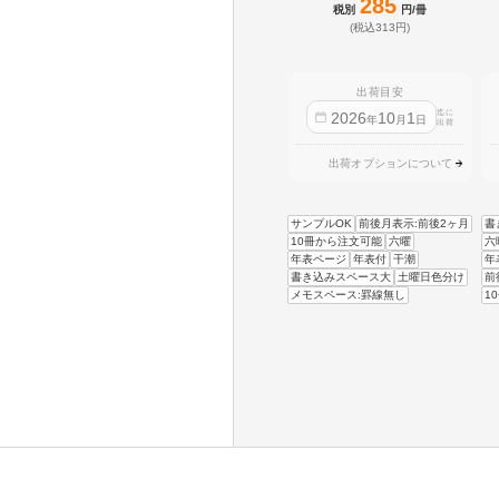
285
税別
円/冊
(税込313円)
出荷目安
迄に
2026
10
1
年
月
日
出荷
出荷オプションについて
サンプルOK
前後月表示:前後2ヶ月
書
10冊から注文可能
六曜
六
年表ページ
年表付
干潮
年
書き込みスペース大
土曜日色分け
前
メモスペース:罫線無し
1