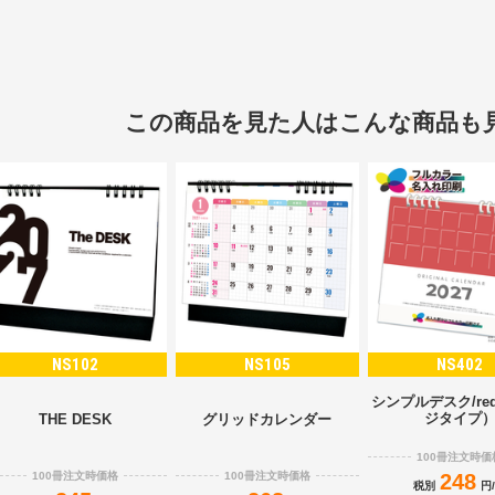
この商品を見た人はこんな商品も
NS102
NS105
NS402
シンプルデスク/re
ジタイプ
THE DESK
グリッドカレンダー
100冊注文時価
100冊注文時価格
100冊注文時価格
248
税別
円