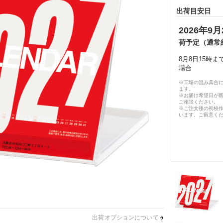
出荷目安日
2026年9月
荷予定（通常
8月8日15時
場合
※工場の混み具合
ます。
※お届け希望日が
ご相談ください。
※ご注文後の初校作
います。ご留意く
出荷オプションについて