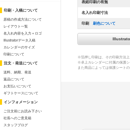
表紙印刷の有無
印刷・入稿について
名入れ印刷寸法
原稿の作成方法について
印刷
刷色について
レイアウト一覧
名入れ内容を入力＋ロゴ
Illus
Illustratorデータ入稿
カレンダーのサイズ
印刷について
※箔押し印刷は、その印刷方法上
※卓上カレンダーに付属の保護シ
注文・発送について
また商品によっては保護シートの
送料、納期、発送
返品について
お支払いについて
ギフトケースについて
インフォメーション
ご注文前にお読み下さい
社長へのご意見箱
スタッフブログ