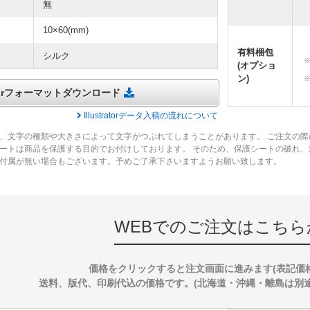
無
10×60(mm)
有料梱包
シルク
(オプショ
ン)
tratorフォーマットダウンロード
Illustratorデータ入稿の流れについて
、文字の種類や大きさによって文字がつぶれてしまうことがあります。 ご注文の際
ートは商品を保護する目的でお付けしております。 そのため、保護シートの破れ
付属が無い場合もございます。予めご了承下さいますようお願い致します。
WEBでのご注文はこちら
価格をクリックすると注文画面に進みます(表記価
送料、版代、印刷代込の価格です。(北海道・沖縄・離島は別途送料