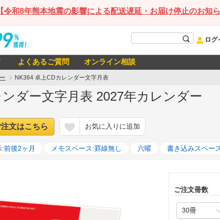
【令和8年熊本地震の影響による配送遅延・お届け停止のお知
ログ
て
よくあるご質問
オンライン相談
ー
NK364 卓上CDカレンダー文字月表
カレンダー文字月表 2027年カレンダー
ご注文はこちら
お気に入りに追加
:前後2ヶ月
メモスペース:罫線無し
六曜
書き込みスペー
ご注文冊数