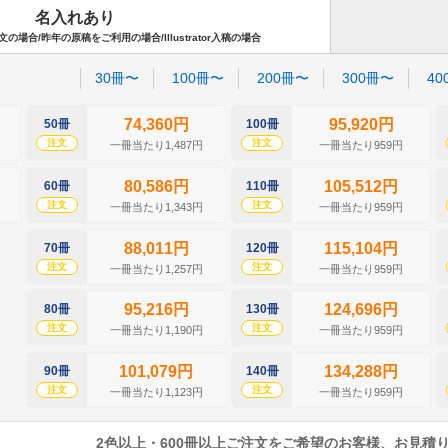
名入れあり
場合/昨年の原稿をご利用の場合/Illustrator入稿の場合
30冊〜
100冊〜
200冊〜
300冊〜
40
74,360円
95,920円
50冊
100冊
注文
注文
一冊当たり1,487円
一冊当たり959円
80,586円
105,512円
60冊
110冊
注文
注文
一冊当たり1,343円
一冊当たり959円
88,011円
115,104円
70冊
120冊
注文
注文
一冊当たり1,257円
一冊当たり959円
95,216円
124,696円
80冊
130冊
注文
注文
一冊当たり1,190円
一冊当たり959円
101,079円
134,288円
90冊
140冊
注文
注文
一冊当たり1,123円
一冊当たり959円
2色以上・600冊以上ご注文をご希望のお客様、お見積