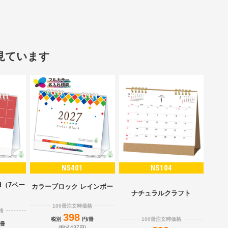
見ています
NS401
NS104
d（7ペー
カラーブロック レインボー
）
ナチュラルクラフト
100冊注文時価格
格
398
100冊注文時価格
税別
円/冊
/冊
(税込437円)