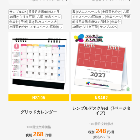
サンプルOK
前後月表示:前後2ヶ月
書き込みスペース大
土曜日色分け
六曜
10冊から注文可能
六曜
年表ページ
メモスペース:罫線無し
年表ページ
干潮
年表付
干潮
書き込みスペース大
前後月表示:前後3ヶ月以上
年表付
土曜日色分け
メモスペース:罫線無し
10冊から注文可能
サンプルOK
NS105
NS402
シンプルデスク/red（7ページタ
グリッドカレンダー
イプ）
100冊注文時価格
100冊注文時価格
248
税別
円/冊
268
税別
円/冊
(税込272円)