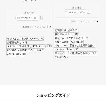
(税込294円)
出荷目安
迄に
2026
年
9
月
14
日
出荷目安
出荷
迄に
2026
年
9
月
14
日
出荷
出荷オプションについて
出荷オプションについて
期間限定価格
個包装
表紙変更・ページ追加
名入れカードでPR
年表ページ
サンプルOK
書き込みスペース大
前後月表示:前後3ヶ月以上
土曜日色分け
六曜
メモスペース:罫線無し
土曜日色分け
メモスペース:罫線無し
年表ページ
干潮
フルカラー名入れ対応
前後月表示:前後3ヶ月以上
年表付
10冊から注文可能
書き込みスペース大
10冊から注文可能
サンプルOK
ショッピングガイド