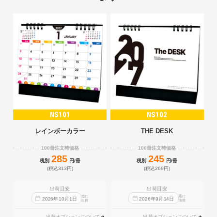
NS101
NS102
レインボーカラー
THE DESK
100冊注文時価格
100冊注文時価格
285
245
税別
円/冊
税別
円/冊
(税込313円)
(税込269円)
出荷目安
出荷目安
迄に
迄に
2026
年
10
月
1
日
2026
年
9
月
14
日
出荷
出荷
出荷オプションについて
出荷オプションについて