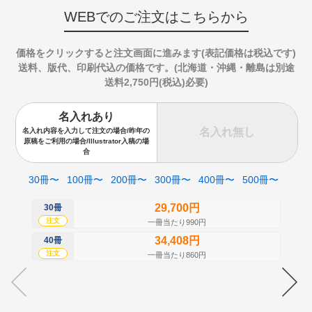
WEBでのご注文はこちらから
価格をクリックすると注文画面に進みます(表記価格は税込です)
送料、版代、印刷代込の価格です。(北海道・沖縄・離島は別途
送料2,750円(税込)必要)
名入れあり
名入れ無し
名入れ内容を入力して注文の場合/昨年の
原稿をご利用の場合/Illustrator入稿の場
合
30冊〜
100冊〜
200冊〜
300冊〜
400冊〜
500冊〜
29,700円
30冊
50
注文
注
一冊当たり990円
34,408円
40冊
60
注文
注
一冊当たり860円
70
注
80