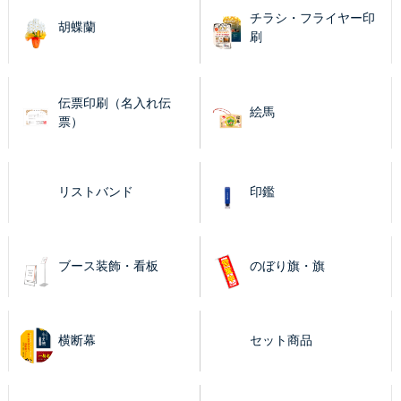
チラシ・フライヤー印
胡蝶蘭
刷
伝票印刷（名入れ伝
絵馬
票）
リストバンド
印鑑
ブース装飾・看板
のぼり旗・旗
横断幕
セット商品