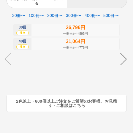
合
30冊〜
100冊〜
200冊〜
300冊〜
400冊〜
500冊〜
26,796円
30冊
50
注文
注
一冊当たり893円
31,064円
40冊
60
注文
注
一冊当たり776円
70
注
80
注
90
注
2色以上・600冊以上ご注文をご希望のお客様、お見積
り・ご相談はこちら