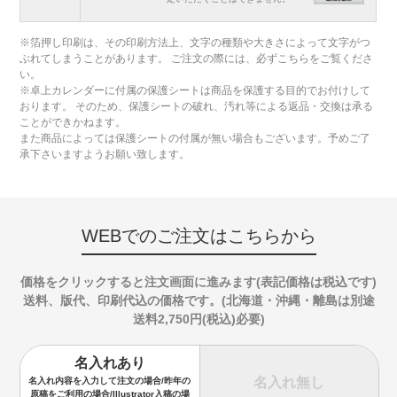
※箔押し印刷は、その印刷方法上、文字の種類や大きさによって文字がつ
ぶれてしまうことがあります。 ご注文の際には、必ずこちらをご覧くださ
い。
※卓上カレンダーに付属の保護シートは商品を保護する目的でお付けして
おります。 そのため、保護シートの破れ、汚れ等による返品・交換は承る
ことができかねます。
また商品によっては保護シートの付属が無い場合もございます。予めご了
承下さいますようお願い致します。
WEBでのご注文はこちらから
価格をクリックすると注文画面に進みます(表記価格は税込です)
送料、版代、印刷代込の価格です。(北海道・沖縄・離島は別途
送料2,750円(税込)必要)
名入れあり
名入れ無し
名入れ内容を入力して注文の場合/昨年の
原稿をご利用の場合/Illustrator入稿の場