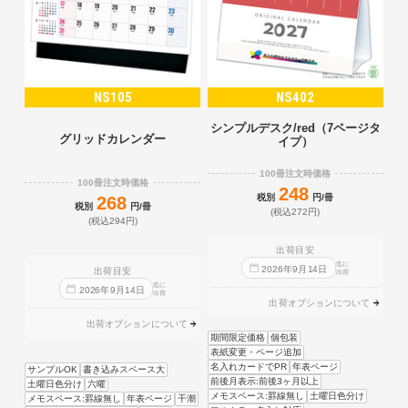
NS105
NS402
シンプルデスク/red（7ページタ
グリッドカレンダー
イプ）
100冊注文時価格
100冊注文時価格
248
税別
円/冊
268
税別
円/冊
(税込272円)
(税込294円)
出荷目安
迄に
2026
年
9
月
14
日
出荷目安
出荷
迄に
2026
年
9
月
14
日
出荷
出荷オプションについて
出荷オプションについて
期間限定価格
個包装
表紙変更・ページ追加
名入れカードでPR
年表ページ
サンプルOK
書き込みスペース大
前後月表示:前後3ヶ月以上
土曜日色分け
六曜
メモスペース:罫線無し
土曜日色分け
メモスペース:罫線無し
年表ページ
干潮