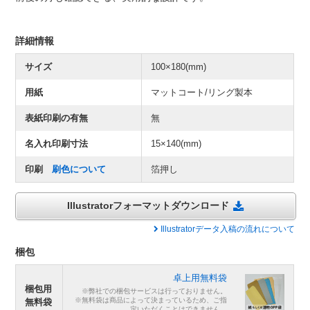
詳細情報
サイズ
100×180(mm)
用紙
マットコート/リング製本
表紙印刷の有無
無
名入れ印刷寸法
15×140(mm)
印刷
刷色について
箔押し
Illustratorフォーマットダウンロード
Illustratorデータ入稿の流れについて
梱包
卓上用無料袋
梱包用
※弊社での梱包サービスは行っておりません。
※無料袋は商品によって決まっているため、ご指
無料袋
定いただくことはできません。