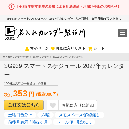
【令和8年熊本地震の影響による配送遅延・お届け停止のお知らせ】
SG939 スマートスケジュール｜2027年カレンダー リング製本｜文字月表(イラスト無し)
マイページ
お気に入りリスト
カート
名入れカレンダー製作所
卓上カレンダー
SG939 スマートスケジュール
SG939 スマートスケジュール 2027年カレンダ
ー
100冊注文時の一冊当たりの価格
353
円
(税込388円)
税別
ご注文はこちら
お気に入りに追加
土曜日色分け
六曜
メモスペース:罫線無し
前後月表示:前後2ヶ月
メール便・郵送OK