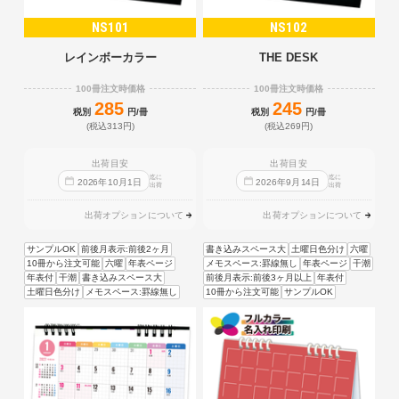
NS101
NS102
レインボーカラー
THE DESK
100冊注文時価格
100冊注文時価格
285
245
税別
円/冊
税別
円/冊
(税込313円)
(税込269円)
出荷目安
出荷目安
迄に
迄に
2026
年
10
月
1
日
2026
年
9
月
14
日
出荷
出荷
出荷オプションについて
出荷オプションについて
サンプルOK
前後月表示:前後2ヶ月
書き込みスペース大
土曜日色分け
六曜
10冊から注文可能
六曜
年表ページ
メモスペース:罫線無し
年表ページ
干潮
年表付
干潮
書き込みスペース大
前後月表示:前後3ヶ月以上
年表付
土曜日色分け
メモスペース:罫線無し
10冊から注文可能
サンプルOK