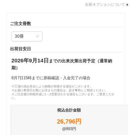
出荷オプションについて
ご注文冊数
出荷目安日
2026年9月14日
までの出来次第出荷予定（通常納
期）
8月7日15時までに原稿確認・入金完了の場合
※工場の混み具合により納期が前後する場合がございます。
※お届け希望日が既にお決まりの場合は、必ず事前にご相談ください。
※ご注文後の初校作成に1～2営業日かかる場合もございます。ご留意くださ
い。
税込合計金額
26,796円
@893円