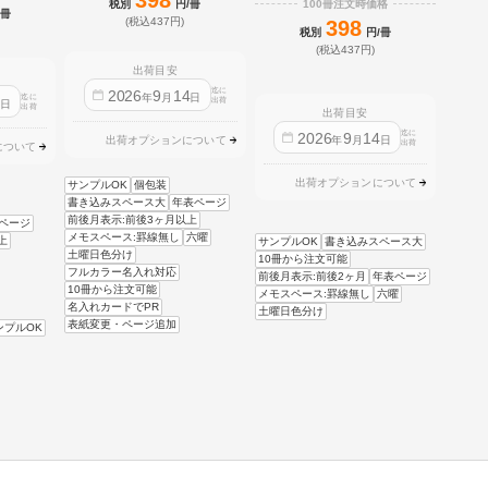
398
100冊注文時価格
税別
円/冊
/冊
(税込437円)
398
税別
円/冊
(税込437円)
出荷目安
迄に
2026
9
14
年
月
日
迄に
4
出荷
日
出荷
出荷目安
迄に
2026
9
14
年
月
日
出荷オプションについて
出荷
について
出荷オプションについて
サンプルOK
個包装
書き込みスペース大
年表ページ
前後月表示:前後3ヶ月以上
ページ
メモスペース:罫線無し
六曜
上
サンプルOK
書き込みスペース大
土曜日色分け
10冊から注文可能
フルカラー名入れ対応
前後月表示:前後2ヶ月
年表ページ
10冊から注文可能
メモスペース:罫線無し
六曜
名入れカードでPR
土曜日色分け
表紙変更・ページ追加
ンプルOK