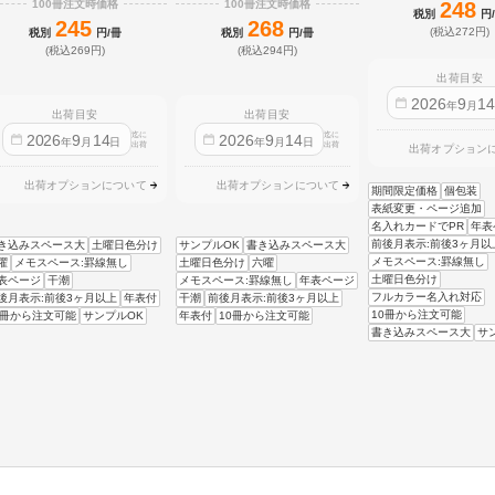
100冊注文時価格
100冊注文時価格
248
税別
円
245
268
(税込272円)
税別
円/冊
税別
円/冊
(税込269円)
(税込294円)
出荷目安
2026
9
1
年
月
出荷目安
出荷目安
迄に
迄に
2026
9
14
2026
9
14
年
月
日
年
月
日
出荷
出荷
出荷オプション
出荷オプションについて
出荷オプションについて
期間限定価格
個包装
表紙変更・ページ追加
名入れカードでPR
年表
前後月表示:前後3ヶ月以
き込みスペース大
土曜日色分け
サンプルOK
書き込みスペース大
メモスペース:罫線無し
曜
メモスペース:罫線無し
土曜日色分け
六曜
土曜日色分け
表ページ
干潮
メモスペース:罫線無し
年表ページ
フルカラー名入れ対応
後月表示:前後3ヶ月以上
年表付
干潮
前後月表示:前後3ヶ月以上
10冊から注文可能
0冊から注文可能
サンプルOK
年表付
10冊から注文可能
書き込みスペース大
サ