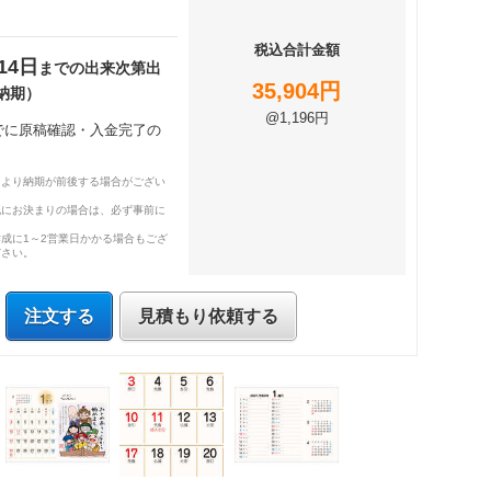
税込合計金額
14日
までの出来次第出
35,904円
納期）
@1,196円
までに原稿確認・入金完了の
により納期が前後する場合がござい
既にお決まりの場合は、必ず事前に
成に1～2営業日かかる場合もござ
ださい。
注文する
見積もり依頼する