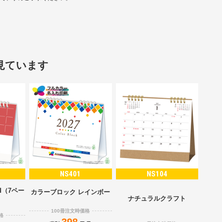
見ています
NS401
NS104
d（7ペー
カラーブロック レインボー
）
ナチュラルクラフト
100冊注文時価格
格