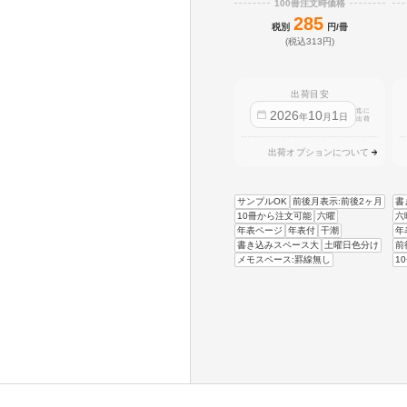
100冊注文時価格
285
税別
円/冊
(税込313円)
出荷目安
迄に
2026
10
1
年
月
日
出荷
出荷オプションについて
サンプルOK
前後月表示:前後2ヶ月
書
10冊から注文可能
六曜
六
年表ページ
年表付
干潮
年
書き込みスペース大
土曜日色分け
前
メモスペース:罫線無し
1