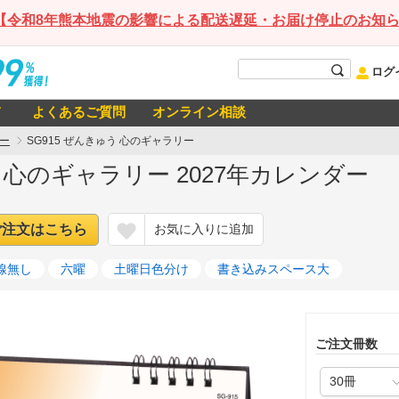
【令和8年熊本地震の影響による配送遅延・お届け停止のお知
ログ
て
よくあるご質問
オンライン相談
ー
SG915 ぜんきゅう 心のギャラリー
う 心のギャラリー 2027年カレンダー
ご注文はこちら
お気に入りに追加
線無し
六曜
土曜日色分け
書き込みスペース大
ご注文冊数