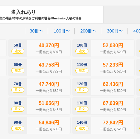
名入れあり
場合/昨年の原稿をご利用の場合/Illustrator入稿の場合
30冊〜
100冊〜
200冊〜
300冊〜
40
40,370円
52,030円
50冊
100冊
注文
注文
一冊当たり807円
一冊当たり520円
43,758円
57,233円
60冊
110冊
注文
注文
一冊当たり729円
一冊当たり520円
47,740円
62,436円
70冊
120冊
注文
注文
一冊当たり682円
一冊当たり520円
51,656円
67,639円
80冊
130冊
注文
注文
一冊当たり645円
一冊当たり520円
54,846円
72,842円
90冊
140冊
注文
注文
一冊当たり609円
一冊当たり520円