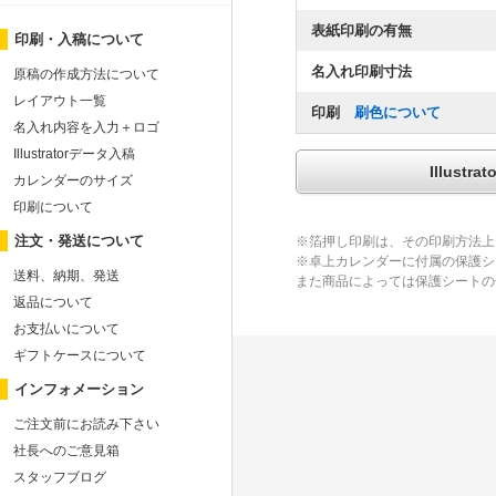
表紙印刷の有無
印刷・入稿について
名入れ印刷寸法
原稿の作成方法について
レイアウト一覧
印刷
刷色について
名入れ内容を入力＋ロゴ
Illustratorデータ入稿
Illus
カレンダーのサイズ
印刷について
注文・発送について
※箔押し印刷は、その印刷方法上
※卓上カレンダーに付属の保護シ
送料、納期、発送
また商品によっては保護シートの
返品について
お支払いについて
ギフトケースについて
インフォメーション
ご注文前にお読み下さい
社長へのご意見箱
スタッフブログ