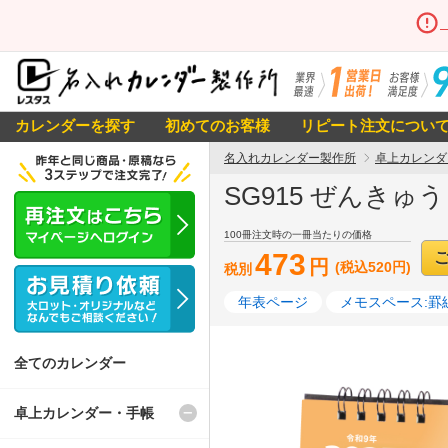
カレンダーを探す
初めてのお客様
リピート注文につい
名入れカレンダー製作所
卓上カレンダ
SG915 ぜんきゅ
100冊注文時の一冊当たりの価格
473
円
(税込520円)
税別
年表ページ
メモスペース:罫
全てのカレンダー
卓上カレンダー・手帳