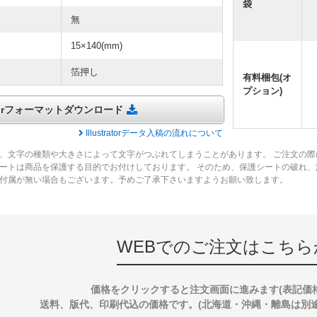
袋
無
15×140(mm)
箔押し
有料梱包(オ
プション)
tratorフォーマットダウンロード
Illustratorデータ入稿の流れについて
、文字の種類や大きさによって文字がつぶれてしまうことがあります。 ご注文の際
ートは商品を保護する目的でお付けしております。 そのため、保護シートの破れ
付属が無い場合もございます。予めご了承下さいますようお願い致します。
WEBでのご注文はこちら
価格をクリックすると注文画面に進みます(表記価
送料、版代、印刷代込の価格です。(北海道・沖縄・離島は別途送料