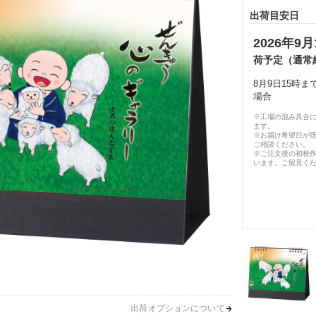
出荷目安日
2026年9月
荷予定（通常
8月9日15時
場合
※工場の混み具合
ます。
※お届け希望日が
ご相談ください。
※ご注文後の初校作
います。ご留意く
出荷オプションについて