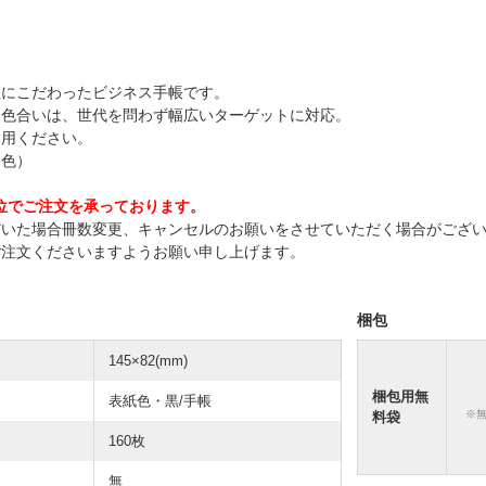
性にこだわったビジネス手帳です。
た色合いは、世代を問わず幅広いターゲットに対応。
利用ください。
ム色）
単位でご注文を承っております。
だいた場合冊数変更、キャンセルのお願いをさせていただく場合がござ
ご注文くださいますようお願い申し上げます。
梱包
145×82(mm)
梱包用無
表紙色・黒/手帳
※
料袋
160枚
無