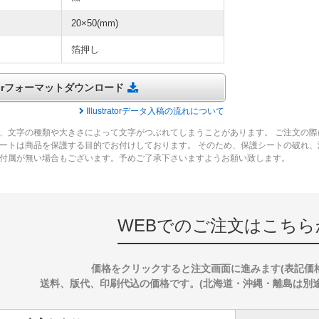
20×50(mm)
箔押し
tratorフォーマットダウンロード
Illustratorデータ入稿の流れについて
、文字の種類や大きさによって文字がつぶれてしまうことがあります。 ご注文の際
ートは商品を保護する目的でお付けしております。 そのため、保護シートの破れ
付属が無い場合もございます。予めご了承下さいますようお願い致します。
WEBでのご注文はこちら
価格をクリックすると注文画面に進みます(表記価
送料、版代、印刷代込の価格です。(北海道・沖縄・離島は別途送料