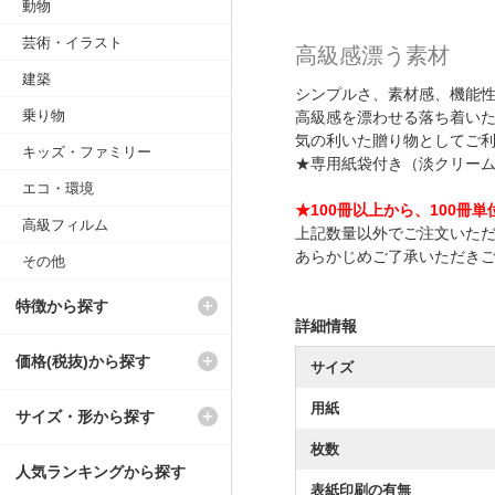
動物
芸術・イラスト
高級感漂う素材
建築
シンプルさ、素材感、機能
乗り物
高級感を漂わせる落ち着い
気の利いた贈り物としてご
キッズ・ファミリー
★専用紙袋付き（淡クリー
エコ・環境
★100冊以上から、100冊
高級フィルム
上記数量以外でご注文いた
あらかじめご了承いただき
その他
特徴から探す
詳細情報
価格(税抜)から探す
サイズ
用紙
サイズ・形から探す
枚数
人気ランキングから探す
表紙印刷の有無