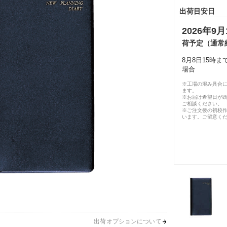
出荷目安日
2026年9月
荷予定（通常
8月8日15時
場合
※工場の混み具合
ます。
※お届け希望日が
ご相談ください。
※ご注文後の初校作
います。ご留意く
出荷オプションについて