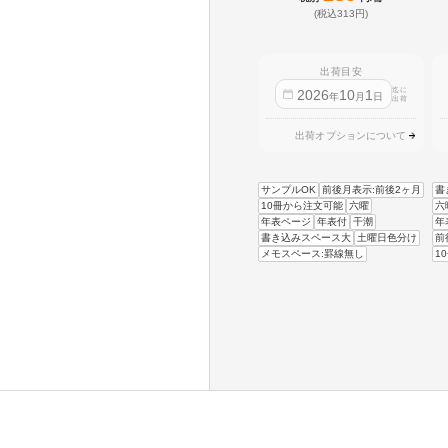
(税込313円)
出荷目安
迄に
2026
10
1
年
月
日
出荷
出荷オプションについて
サンプルOK
前後月表示:前後2ヶ月
書
10冊から注文可能
六曜
六
年表ページ
年表付
干潮
年
書き込みスペース大
土曜日色分け
前
メモスペース:罫線無し
1