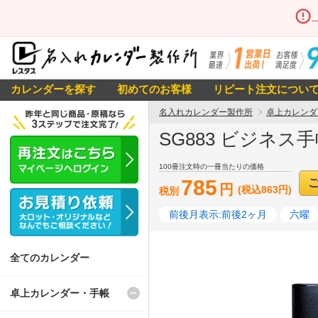
カレンダーを探す
初めてのお客様
リピート注文につい
名入れカレンダー製作所
卓上カレンダ
SG883 ビジネス手
100冊注文時の一冊当たりの価格
785
円
(税込863円)
税別
前後月表示:前後2ヶ月
六曜
全てのカレンダー
卓上カレンダー・手帳