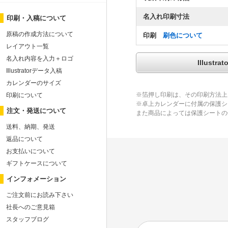
名入れ印刷寸法
印刷・入稿について
原稿の作成方法について
印刷
刷色について
レイアウト一覧
名入れ内容を入力＋ロゴ
Illus
Illustratorデータ入稿
カレンダーのサイズ
※箔押し印刷は、その印刷方法上
印刷について
※卓上カレンダーに付属の保護シ
注文・発送について
また商品によっては保護シートの
送料、納期、発送
返品について
お支払いについて
ギフトケースについて
インフォメーション
ご注文前にお読み下さい
社長へのご意見箱
スタッフブログ