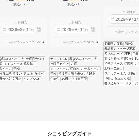
(税込269円)
(税込294円)
出荷目安
2026
9
1
年
月
出荷目安
出荷目安
迄に
迄に
2026
9
14
2026
9
14
年
月
日
年
月
日
出荷
出荷
出荷オプション
出荷オプションについて
出荷オプションについて
期間限定価格
個包装
表紙変更・ページ追加
名入れカードでPR
年表
前後月表示:前後3ヶ月以
き込みスペース大
土曜日色分け
サンプルOK
書き込みスペース大
メモスペース:罫線無し
曜
メモスペース:罫線無し
土曜日色分け
六曜
土曜日色分け
表ページ
干潮
メモスペース:罫線無し
年表ページ
フルカラー名入れ対応
後月表示:前後3ヶ月以上
年表付
干潮
前後月表示:前後3ヶ月以上
10冊から注文可能
0冊から注文可能
サンプルOK
年表付
10冊から注文可能
書き込みスペース大
サ
ショッピングガイド