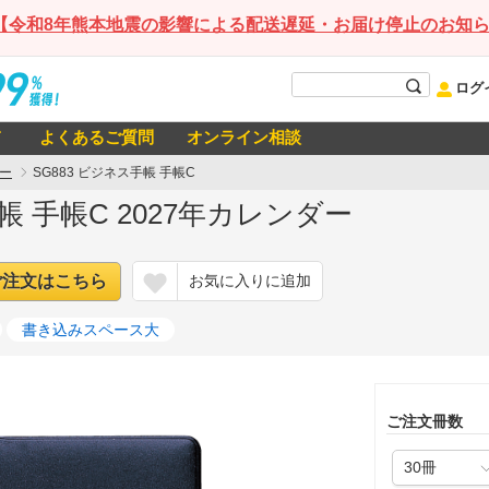
【令和8年熊本地震の影響による配送遅延・お届け停止のお知
ログ
て
よくあるご質問
オンライン相談
ー
SG883 ビジネス手帳 手帳C
帳 手帳C 2027年カレンダー
ご注文はこちら
お気に入りに追加
書き込みスペース大
ご注文冊数