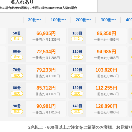
名入れあり
場合/昨年の原稿をご利用の場合/Illustrator入稿の場合
30冊〜
100冊〜
200冊〜
300冊〜
40
66,935円
86,350円
50冊
100冊
注文
注文
一冊当たり1,338円
一冊当たり863円
72,534円
94,985円
60冊
110冊
注文
注文
一冊当たり1,208円
一冊当たり863円
79,233円
103,620円
70冊
120冊
注文
注文
一冊当たり1,131円
一冊当たり863円
85,712円
112,255円
80冊
130冊
注文
注文
一冊当たり1,071円
一冊当たり863円
90,981円
120,890円
90冊
140冊
注文
注文
一冊当たり1,010円
一冊当たり863円
2色以上・600冊以上ご注文をご希望のお客様、お見積