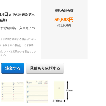
税込合計金額
14日
までの出来次第出
59,598円
納期）
@1,986円
までに原稿確認・入金完了の
により納期が前後する場合がござい
既にお決まりの場合は、必ず事前に
成に1～2営業日かかる場合もござ
ださい。
注文する
見積もり依頼する