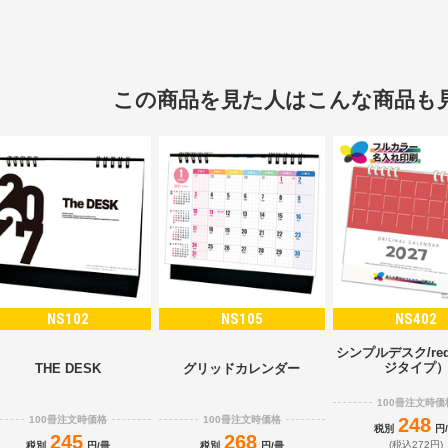
この商品を見た人はこんな商品も
NS102
NS105
NS402
シンプルデスク/re
ジタイプ
THE DESK
グリッドカレンダー
100冊注文時価
100冊注文時価格
100冊注文時価格
248
税別
円
245
268
(税込272円)
税別
円/冊
税別
円/冊