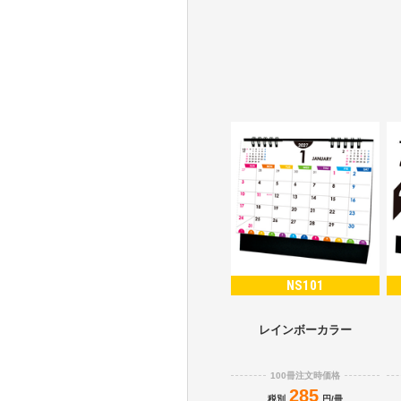
NS101
レインボーカラー
100冊注文時価格
285
税別
円/冊