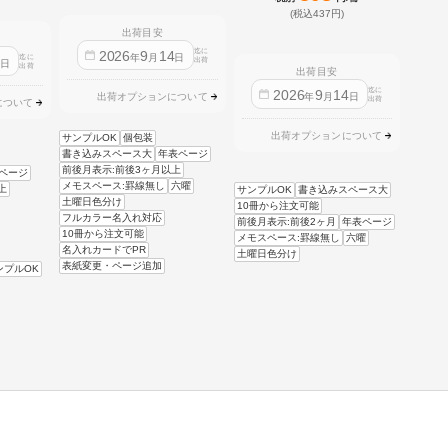
(税込437円)
出荷目安
迄に
2026
9
14
年
月
日
迄に
4
出荷
日
出荷
出荷目安
迄に
2026
9
14
年
月
日
出荷オプションについて
出荷
について
出荷オプションについて
サンプルOK
個包装
書き込みスペース大
年表ページ
前後月表示:前後3ヶ月以上
ページ
メモスペース:罫線無し
六曜
上
サンプルOK
書き込みスペース大
土曜日色分け
10冊から注文可能
フルカラー名入れ対応
前後月表示:前後2ヶ月
年表ページ
10冊から注文可能
メモスペース:罫線無し
六曜
名入れカードでPR
土曜日色分け
表紙変更・ページ追加
ンプルOK