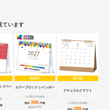
見ています
NS401
NS104
d（7ペー
カラーブロック レインボー
）
ナチュラルクラフト
100冊注文時価格
格
398
100冊注文時価格
税別
円/冊
/冊
(税込437円)
398
税別
円/冊