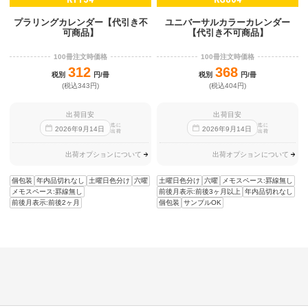
プラリングカレンダー【代引き不
ユニバーサルカラーカレンダー
可商品】
【代引き不可商品】
100冊注文時価格
100冊注文時価格
312
368
税別
円/冊
税別
円/冊
(税込343円)
(税込404円)
出荷目安
出荷目安
迄に
迄に
2026
年
9
月
14
日
2026
年
9
月
14
日
出荷
出荷
出荷オプションについて
出荷オプションについて
個包装
年内品切れなし
土曜日色分け
六曜
土曜日色分け
六曜
メモスペース:罫線無し
メモスペース:罫線無し
前後月表示:前後3ヶ月以上
年内品切れなし
前後月表示:前後2ヶ月
個包装
サンプルOK