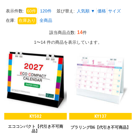
表示件数:
60件
120件
並び替え:
人気順 ▼
価格
サイズ
在庫:
14
該当商品点数:
件
1〜14 件の商品を表示しています。
KY502
KY137
エココンパクト【代引き不可商
プラリングB6【代引き不可商品】
品】