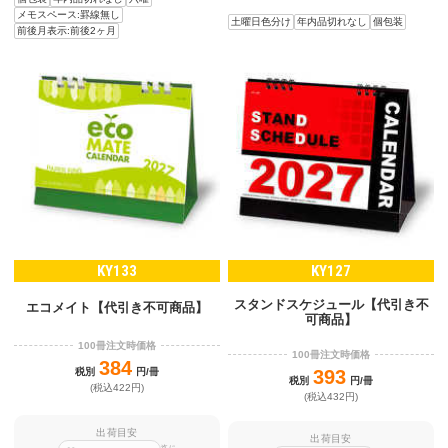
メモスペース:罫線無し
土曜日色分け
年内品切れなし
個包装
前後月表示:前後2ヶ月
KY133
KY127
スタンドスケジュール【代引き不
エコメイト【代引き不可商品】
可商品】
100冊注文時価格
100冊注文時価格
384
税別
円/冊
393
税別
円/冊
(税込422円)
(税込432円)
出荷目安
出荷目安
迄に