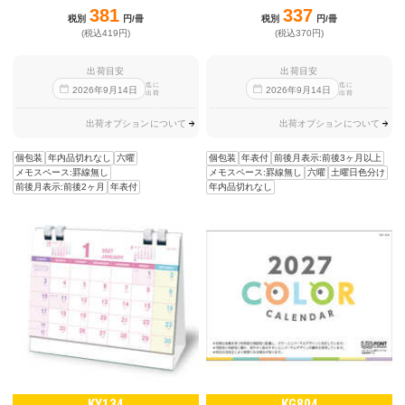
381
337
税別
円/冊
税別
円/冊
(税込419円)
(税込370円)
出荷目安
出荷目安
迄に
迄に
2026
年
9
月
14
日
2026
年
9
月
14
日
出荷
出荷
出荷オプションについて
出荷オプションについて
個包装
年内品切れなし
六曜
個包装
年表付
前後月表示:前後3ヶ月以上
メモスペース:罫線無し
メモスペース:罫線無し
六曜
土曜日色分け
前後月表示:前後2ヶ月
年表付
年内品切れなし
KY134
KG804