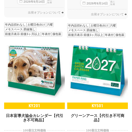
2026
年
9
月
14
日
迄に
出荷
2026
年
9
月
14
日
出荷
出荷オプションについて
出荷オプションについて
年内品切れなし
土曜日色分け
六曜
年内品切れなし
土曜日色分け
六曜
メモスペース:罫線無し
メモスペース:罫線無し
前後月表示:前後3ヶ月以上
年表付
個包装
前後月表示:前後3ヶ月以上
年表付
個包装
KY201
KY501
日本盲導犬協会カレンダー【代引
グリーンアース【代引き不可商
き不可商品】
品】
100冊注文時価格
100冊注文時価格