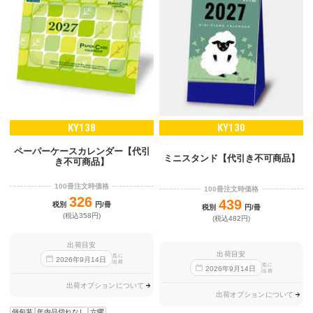
KY138
KY130
ペーパーケースカレンダー【代引
ミニスタンド【代引き不可商品】
き不可商品】
100冊注文時価格
100冊注文時価格
326
439
税別
円/冊
税別
円/冊
(税込358円)
(税込482円)
出荷目安
出荷目安
迄に
2026
年
9
月
14
日
出荷
迄に
2026
年
9
月
14
日
出荷
出荷オプションについて
出荷オプションについて
個包装
年内品切れなし
六曜