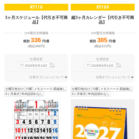
KY110
KY109
3ヶ月スケジュール【代引き不可商
縦3ヶ月カレンダー【代引き不可商
品】
品】
100冊注文時価格
100冊注文時価格
336
385
税別
円/冊
税別
円/冊
(税込369円)
(税込423円)
出荷目安
出荷目安
迄に
迄に
2026
年
9
月
14
日
2026
年
9
月
14
日
出荷
出荷
出荷オプションについて
出荷オプションについて
土曜日色分け
六曜
メモスペース:罫線無し
土曜日色分け
六曜
メモスペース:罫線無し
3ヶ月表示
年内品切れなし
3ヶ月表示
年内品切れなし