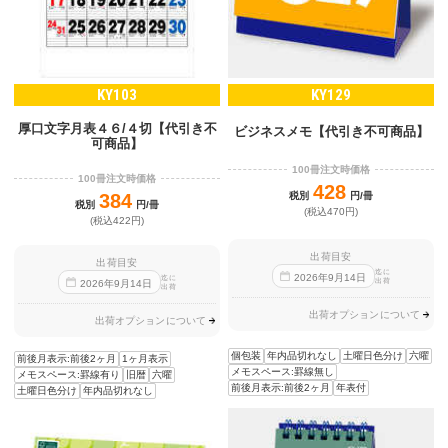
KY103
KY129
厚口文字月表４６/４切【代引き不
ビジネスメモ【代引き不可商品】
可商品】
100冊注文時価格
100冊注文時価格
428
384
税別
円/冊
税別
円/冊
(税込470円)
(税込422円)
出荷目安
出荷目安
迄に
2026
年
9
月
14
日
迄に
出荷
2026
年
9
月
14
日
出荷
出荷オプションについて
出荷オプションについて
個包装
年内品切れなし
土曜日色分け
六曜
前後月表示:前後2ヶ月
1ヶ月表示
メモスペース:罫線無し
メモスペース:罫線有り
旧暦
六曜
前後月表示:前後2ヶ月
年表付
土曜日色分け
年内品切れなし