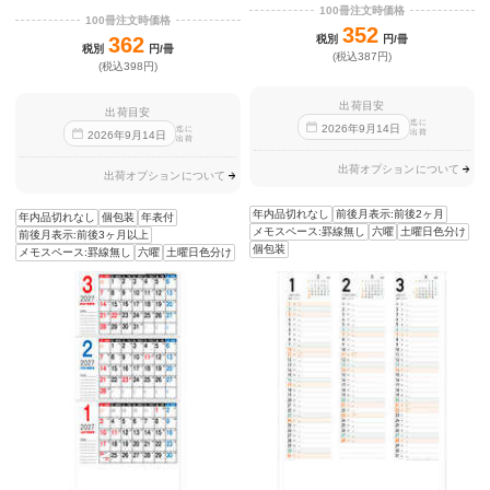
100冊注文時価格
100冊注文時価格
352
362
税別
円/冊
税別
円/冊
(税込387円)
(税込398円)
出荷目安
出荷目安
迄に
2026
年
9
月
14
日
迄に
出荷
2026
年
9
月
14
日
出荷
出荷オプションについて
出荷オプションについて
年内品切れなし
前後月表示:前後2ヶ月
年内品切れなし
個包装
年表付
メモスペース:罫線無し
六曜
土曜日色分け
前後月表示:前後3ヶ月以上
個包装
メモスペース:罫線無し
六曜
土曜日色分け