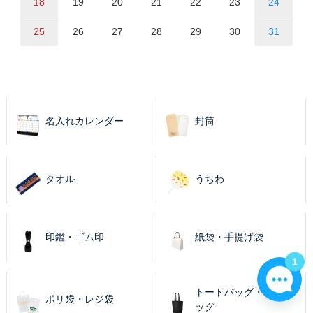
18
19
20
21
22
23
24
25
26
27
28
29
30
31
名入れカレンダー
封筒
タオル
うちわ
印鑑・ゴム印
紙袋・手提げ袋
1
トートバッグ・エコバ
ポリ袋・レジ袋
ッグ