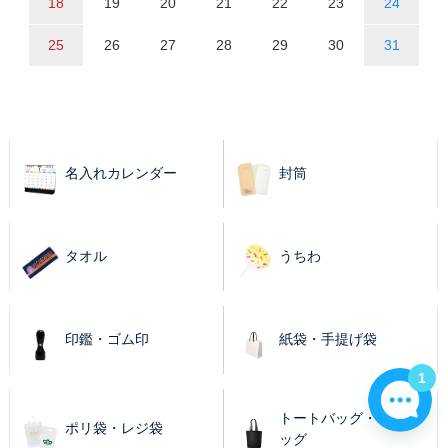
18
19
20
21
22
23
24
25
26
27
28
29
30
31
名入れカレンダー
封筒
タオル
うちわ
印鑑・ゴム印
紙袋・手提げ袋
1
トートバッグ・エコバ
ポリ袋・レジ袋
ッグ