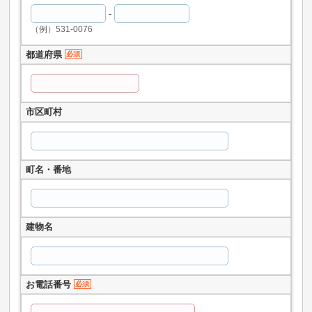
-
（例）531-0076
都道府県
必須
市区町村
町名・番地
建物名
お電話番号
必須