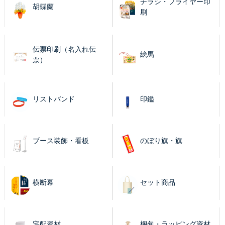
チラシ・フライヤー印
胡蝶蘭
刷
伝票印刷（名入れ伝
絵馬
票）
リストバンド
印鑑
ブース装飾・看板
のぼり旗・旗
横断幕
セット商品
宅配資材
梱包・ラッピング資材