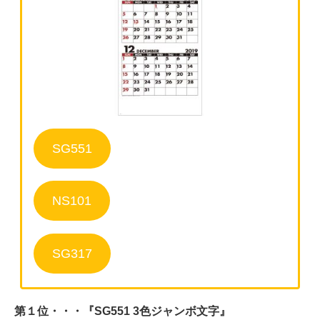
SG551
NS101
SG317
第１位・・・『SG551 3⾊ジャンボ⽂字』