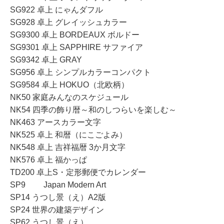
SG922 卓上 にゃんダフル
SG928 卓上 グレイッシュカラー
SG9300 卓上 BORDEAUX ボルドー
SG9301 卓上 SAPPHIRE サファイア
SG9342 卓上 GRAY
SG956 卓上 シンプルカラーコンパクト
SG9584 卓上 HOKUO（北欧柄）
NK50 家庭みんなのスケジュール
NK54 四季の飾り暦～和のしつらいを楽しむ～
NK463 アースカラー文字
NK525 卓上 和暦（にこごよみ）
NK548 卓上 吉祥福暦 3か月文字
NK576 卓上 福かっぱ
TD200 卓上S・定形郵便でカレンダー
SP9 Japan Modern Art
SP14 うつし景（え）A2版
SP24 世界の建築デザイン
SP62 うつし景（え）