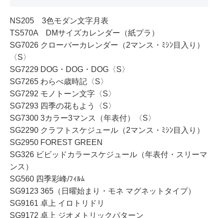
NS205 3色モダン文字月表
TS570A DMサイズカレンダー（紙プラ）
SG7026 クローバーカレンダー（2マンス・ﾐｼﾝ目入り）
〈S〉
SG7229 DOG・DOG・DOG〈S〉
SG7265 わらべ歳時記〈S〉
SG7292 モノトーン文字〈S〉
SG7293 四季の花もよう〈S〉
SG7300 3カラー3マンス（年表付）〈S〉
SG2290 クラフトスケジュール（2マンス・ﾐｼﾝ目入り）
SG2950 FOREST GREEN
SG326 ビビッドカラースケジュール（年表付・スリーマ
ンス）
SG560 四季彩峰/ﾌｨﾙﾑ
SG9123 365（日曜始まり・モネ マグネットタイプ）
SG9161 卓上 イロトリドリ
SG9172 卓上 ジオメトリックパターン