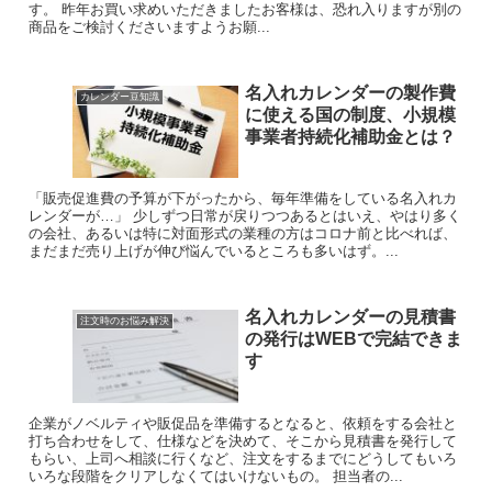
す。 昨年お買い求めいただきましたお客様は、恐れ入りますが別の
商品をご検討くださいますようお願...
名入れカレンダーの製作費
カレンダー豆知識
に使える国の制度、小規模
事業者持続化補助金とは？
「販売促進費の予算が下がったから、毎年準備をしている名入れカ
レンダーが…」 少しずつ日常が戻りつつあるとはいえ、やはり多く
の会社、あるいは特に対面形式の業種の方はコロナ前と比べれば、
まだまだ売り上げが伸び悩んでいるところも多いはず。...
名入れカレンダーの見積書
注文時のお悩み解決
の発行はWEBで完結できま
す
企業がノベルティや販促品を準備するとなると、依頼をする会社と
打ち合わせをして、仕様などを決めて、そこから見積書を発行して
もらい、上司へ相談に行くなど、注文をするまでにどうしてもいろ
いろな段階をクリアしなくてはいけないもの。 担当者の...