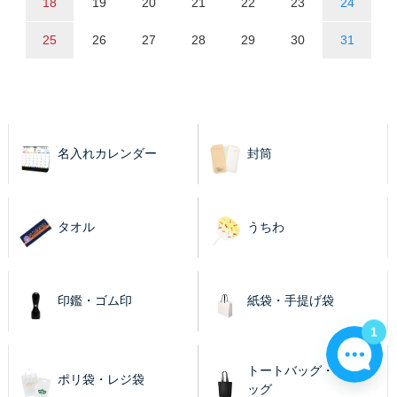
18
19
20
21
22
23
24
25
26
27
28
29
30
31
名入れカレンダー
封筒
タオル
うちわ
印鑑・ゴム印
紙袋・手提げ袋
1
トートバッグ・エコバ
ポリ袋・レジ袋
ッグ