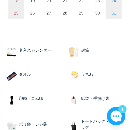
18
19
20
21
22
23
24
25
26
27
28
29
30
31
名入れカレンダー
封筒
タオル
うちわ
印鑑・ゴム印
紙袋・手提げ袋
1
トートバッグ・エコバ
ポリ袋・レジ袋
ッグ