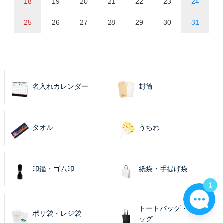
18
19
20
21
22
23
24
25
26
27
28
29
30
31
名入れカレンダー
封筒
タオル
うちわ
印鑑・ゴム印
紙袋・手提げ袋
1
トートバッグ・エコバ
ポリ袋・レジ袋
ッグ