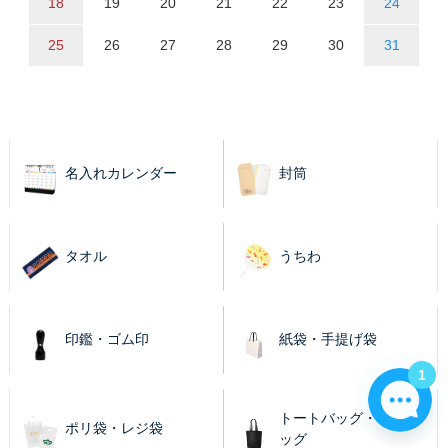
18
19
20
21
22
23
24
25
26
27
28
29
30
31
名入れカレンダー
封筒
タオル
うちわ
印鑑・ゴム印
紙袋・手提げ袋
1
トートバッグ・エコバ
ポリ袋・レジ袋
ッグ