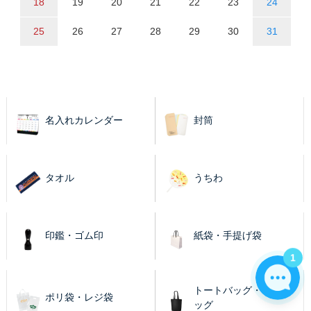
18
19
20
21
22
23
24
25
26
27
28
29
30
31
名入れカレンダー
封筒
タオル
うちわ
印鑑・ゴム印
紙袋・手提げ袋
1
トートバッグ・エコバ
ポリ袋・レジ袋
ッグ