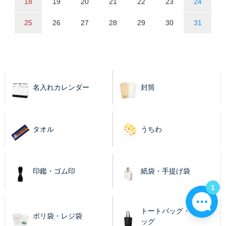
18
19
20
21
22
23
24
25
26
27
28
29
30
31
名入れカレンダー
封筒
タオル
うちわ
印鑑・ゴム印
紙袋・手提げ袋
1
トートバッグ・エコバ
ポリ袋・レジ袋
ッグ