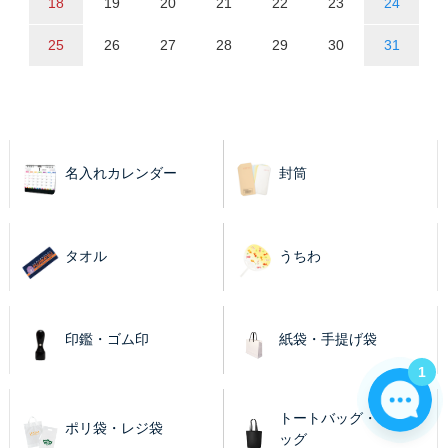
18
19
20
21
22
23
24
25
26
27
28
29
30
31
名入れカレンダー
封筒
タオル
うちわ
印鑑・ゴム印
紙袋・手提げ袋
1
トートバッグ・エコバ
ポリ袋・レジ袋
ッグ