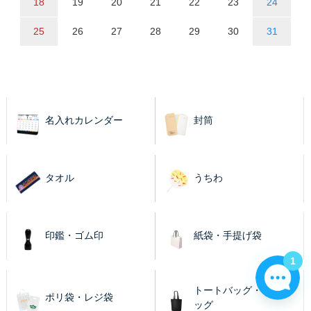
18
19
20
21
22
23
24
25
26
27
28
29
30
31
名入れカレンダー
封筒
タオル
うちわ
印鑑・ゴム印
紙袋・手提げ袋
1
トートバッグ・エコバ
ポリ袋・レジ袋
ッグ