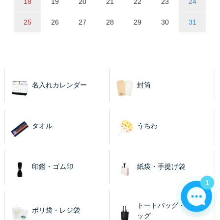
18
19
20
21
22
23
24
25
26
27
28
29
30
31
名入れカレンダー
封筒
タオル
うちわ
印鑑・ゴム印
紙袋・手提げ袋
1
トートバッグ・エコバ
ポリ袋・レジ袋
ッグ